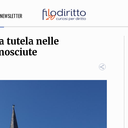
NEWSLETTER
a tutela nelle
DIRITTO
nosciute
lità,
o, Esteri
SOFIA
INNOVAZIONE
che,
Scienze informatiche,
Arte,
ligione
Architettura, Ingegneria