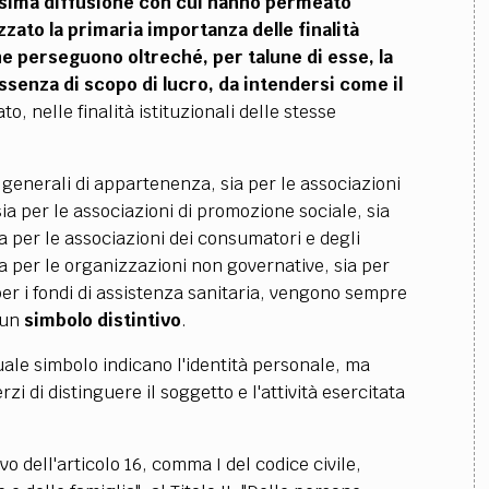
ssima diffusione con cui hanno permeato
zzato la primaria importanza delle
finalità
 che perseguono
oltreché, per talune di esse,
la
ssenza di scopo di lucro
, da intendersi
come il
, nelle finalità istituzionali delle stesse
generali di appartenenza, sia per le associazioni
 sia per le associazioni di promozione sociale, sia
ia per le associazioni dei consumatori e degli
ia per le organizzazioni non governative, sia per
ia per i fondi di assistenza sanitaria, vengono sempre
 un
simbolo distintivo
.
ntuale simbolo indicano l'identità personale, ma
i di distinguere il soggetto e l'attività esercitata
vo dell'articolo 16, comma I del codice civile,