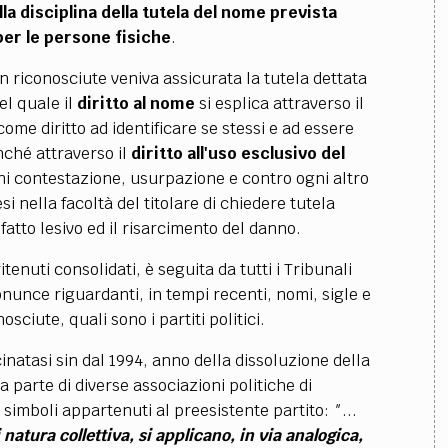
la disciplina della tutela del nome prevista
 per le persone fisiche
.
n riconosciute veniva assicurata la tutela dettata
del quale il
diritto al nome
si esplica attraverso il
 come diritto ad identificare se stessi e ad essere
onché attraverso il
diritto all'uso esclusivo del
i contestazione, usurpazione e contro ogni altro
si nella facoltà del titolare di chiedere tutela
fatto lesivo ed il risarcimento del danno.
ritenuti consolidati, è seguita da tutti i Tribunali
ronunce riguardanti, in tempi recenti, nomi, sigle e
ciute, quali sono i partiti politici.
natasi sin dal 1994, anno della dissoluzione della
a parte di diverse associazioni politiche di
i simboli appartenuti al preesistente partito:
"
...
 natura collettiva, si applicano, in via analogica,