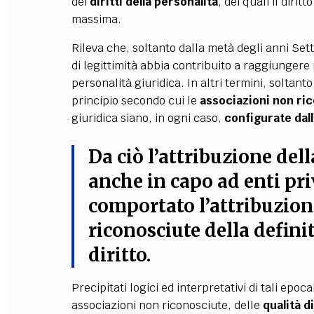
dei
diritti della personalità
, dei quali il diri
massima.
Rileva che, soltanto dalla metà degli anni Set
di legittimità abbia contribuito a raggiungere
personalità giuridica. In altri termini, soltant
principio secondo cui le
associazioni non ri
giuridica siano, in ogni caso,
configurate da
Da ciò l’
attribuzione dell
anche in capo ad enti pri
comportato l’attribuzion
riconosciute della definit
diritto
.
Precipitati logici ed interpretativi di tali epoc
associazioni non riconosciute, delle
qualità di