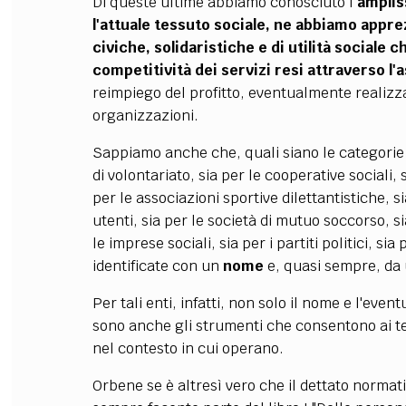
Di queste ultime abbiamo conosciuto l
’ampli
l'attuale tessuto sociale, ne abbiamo appre
civiche, solidaristiche e di utilità sociale
competitività dei servizi resi
attraverso l'
a
reimpiego del profitto, eventualmente realizzato
organizzazioni.
Sappiamo anche che, quali siano le categorie 
di volontariato, sia per le cooperative sociali,
per le associazioni sportive dilettantistiche, s
utenti, sia per le società di mutuo soccorso, s
le imprese sociali, sia per i partiti politici, s
identificate con un
nome
e, quasi sempre,
da
Per tali enti, infatti, non solo il nome e l'eve
sono anche gli strumenti che consentono ai terz
nel contesto in cui operano.
Orbene
se è altresì vero che il dettato normati