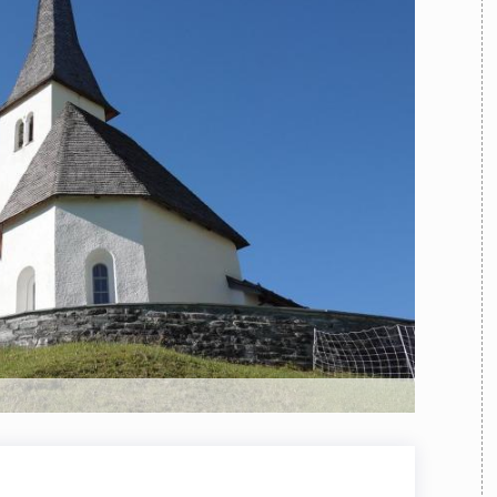
TEAM
AZIONE
COMITATO SCIENTIFICO
AUTORI
CURATORI
FOTOGRAFI
PARTNER
C
EXTRA
CODICI
RUBRICHE
LIBRI
PROCEEDINGS
PUBBLICITÀ
CONTATTI
SOCIAL MEDIA