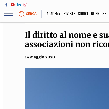
Salta
al
ACADEMY
RIVISTE
CODICI
RUBRICHE
CERCA
contenuto
principale
Il diritto al nome e su
LIFE STYLE
SOCIETÀ
associazioni non rico
Sport, Cucina, Viaggi,
Politica, Attua
Moda
Educazione, Lavor
14 Maggio 2020
STORIA E FILO
Scienze stori
umanistiche, Re