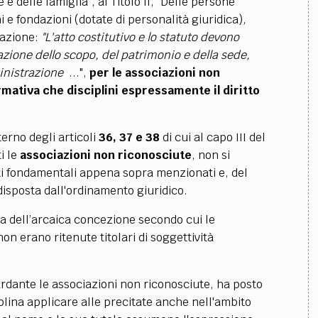
e delle famiglia", al Titolo II, "Delle persone
ni e fondazioni (dotate di personalità giuridica),
azione
:
"L'atto costitutivo e lo statuto devono
zione dello scopo, del patrimonio e della sede,
inistrazione
...",
per le associazioni non
mativa che disciplini espressamente il diritto
terno degli articoli
36, 37 e 38
di cui al capo III del
ti le
associazioni non riconosciute
, non si
itti fondamentali appena sopra menzionati e, del
disposta dall'ordinamento giuridico.
a del
l’arcaica concezione secondo cui le
on erano ritenute titolari di soggettività
uardante le associazioni non riconosciute, ha posto
ciplina applicare alle precitate anche nell'ambito