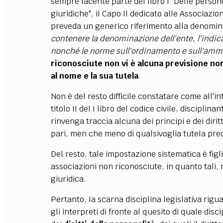
sempre facente parte del libro I "Delle persone 
giuridiche", il Capo II dedicato alle Associazio
preveda un generico riferimento
alla denomin
contenere la denominazione dell'ente, l'indica
nonché le norme sull'ordinamento e sull'amm
riconosciute non vi è alcuna previsione
nor
al nome e la sua tutela
.
Non è del resto difficile constatare come all'in
titolo II del I libro del codice civile, disciplinan
rinvenga traccia alcuna dei principi e dei dir
pari, men che meno di qualsivoglia tutela pre
Del resto, tale impostazione sistematica è figli
associazioni non riconosciute, in quanto tali, n
giuridica.
Pertanto, la scarna disciplina legislativa rig
gli interpreti di fronte al quesito di quale dis