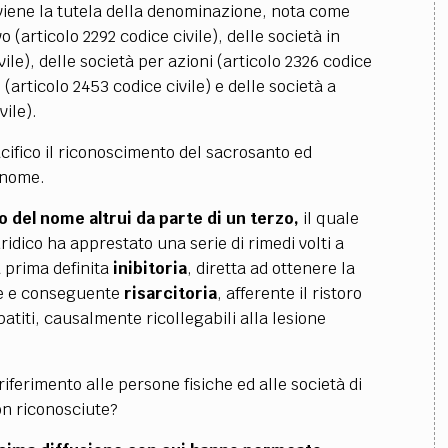
inviene la tutela della denominazione, nota come
o (articolo 2292 codice civile), delle società in
le), delle società per azioni (articolo 2326 codice
 (articolo 2453 codice civile) e delle società a
vile).
pacifico il riconoscimento del sacrosanto ed
o nome.
to del nome altrui da parte di un terzo,
il quale
ridico ha apprestato una serie di rimedi volti a
a prima definita
inibitoria
, diretta ad ottenere la
ale e conseguente
risarcitoria
, afferente il ristoro
patiti, causalmente ricollegabili alla lesione
erimento alle persone fisiche ed alle società di
non riconosciute?