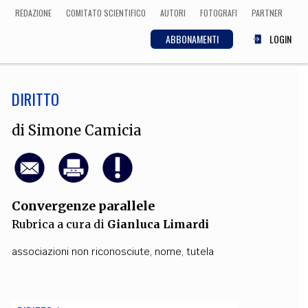
REDAZIONE
COMITATO SCIENTIFICO
AUTORI
FOTOGRAFI
PARTNER
ABBONAMENTI
LOGIN
DIRITTO
SCIENZA
ECONOMIA
Matematica, Fisica,
di
Simone Camicia
Biologia, Cifrematica,
Medicina
Convergenze parallele
CULTURA
Rubrica a cura di
Gianluca Limardi
 Cinema, Musica,
Letteratura
associazioni non riconosciute
,
nome
,
tutela