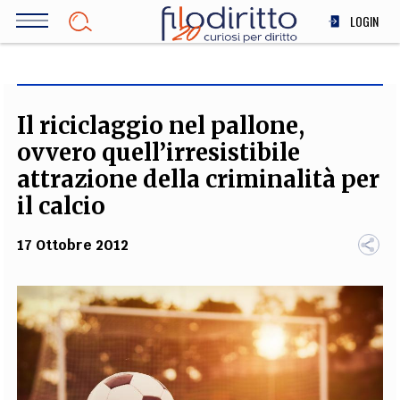
Salta
LOGIN
al
contenuto
DIRITTO
principale
ECONOMIA
SOCIETÀ
Il riciclaggio nel pallone,
MEDICINA
ovvero quell’irresistibile
SCIENZA
attrazione della criminalità per
STORIA E FILOSOFIA
il calcio
INNOVAZIONE
17 Ottobre 2012
ALTRO
TEAM
FILODIRITTO
REDAZIONE
COMITATO SCIENTIFICO
AUTORI
CURATORI
FOTOGRAFI
PARTNER
COLLABORA CON NOI