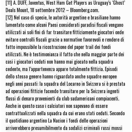
[11] A. DUFF, Juventus, West Ham Get Players as Uruguay’s ‘Ghost’
Deals Mount, 18 settembre 2012 – Bloomberg.com.
[12] Nel caso di specie, le autorità argentine e brasiliane hanno
lamentato come alcuni Paesi considerati paradisi fiscali vengano
utilizzati ai soli fini di far transitare fittiziamente giocatori onde
evitare controlli fiscali grazie a normative favorevoli e rendere di
fatto impossibile la ricostruzione del paper trail dei fondi
utilizzati. Ne è testimonianza il fatto che nella maggior parte dei
casi i giocatori ceduti non hanno mai giocato nella squadra
cedente, ma l’appartenenza appare totalmente fittizia. Episodi
dello stesso genere hanno riguardato anche squadre europee
negli anni passati: la squadra del Locarno in Svizzera si è prestata
ad operazioni fittizie facendo transitare per la Svizzera ingenti
flussi di denaro provenienti da club sudamericani compiacenti.
Anche in questo caso i calciatori non sapevano di essere
contrattualizzati nella squadra da cui erano stati ceduti. Secondo
il quotidiano argentino La Nacion i fondi delle operazioni
arriverebbero presumibilmente da sodalizi criminali russi mossi