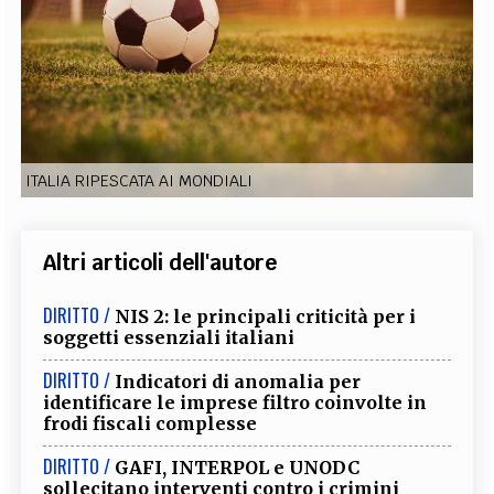
EXTRA
CODICI
RUBRICHE
LIBRI
PROCEEDINGS
PUBBLICITÀ
CONTATTI
SOCIAL MEDIA
ITALIA RIPESCATA AI MONDIALI
Altri articoli dell'autore
DIRITTO /
NIS 2: le principali criticità per i
soggetti essenziali italiani
DIRITTO /
Indicatori di anomalia per
identificare le imprese filtro coinvolte in
frodi fiscali complesse
DIRITTO /
GAFI, INTERPOL e UNODC
sollecitano interventi contro i crimini