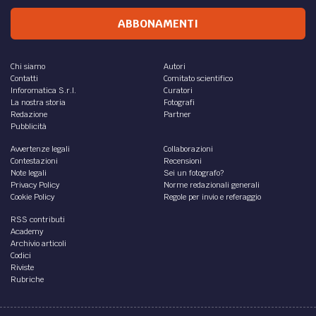
ABBONAMENTI
Chi siamo
Autori
Contatti
Comitato scientifico
Inforomatica S.r.l.
Curatori
La nostra storia
Fotografi
Redazione
Partner
Pubblicità
Avvertenze legali
Collaborazioni
Contestazioni
Recensioni
Note legali
Sei un fotografo?
Privacy Policy
Norme redazionali generali
Cookie Policy
Regole per invio e referaggio
RSS contributi
Academy
Archivio articoli
Codici
Riviste
Rubriche