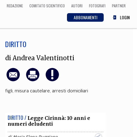
REDAZIONE
COMITATO SCIENTIFICO
AUTORI
FOTOGRAFI
PARTNER
ABBONAMENTI
LOGIN
DIRITTO
SCIENZA
ECONOMIA
Matematica, Fisica,
di
Andrea Valentinotti
Biologia, Cifrematica,
Medicina
figli
,
misura cautelare
,
arresti domiciliari
CULTURA
 Cinema, Musica,
Letteratura
DIRITTO /
Legge Cirinnà: 10 anni e
numeri deludenti