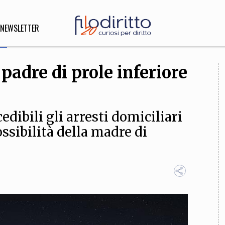
NEWSLETTER
padre di prole inferiore
DIRITTO
lità,
o, Esteri
dibili gli arresti domiciliari
sibilità della madre di
SOFIA
INNOVAZIONE
che,
Scienze informatiche,
Arte,
ligione
Architettura, Ingegneria