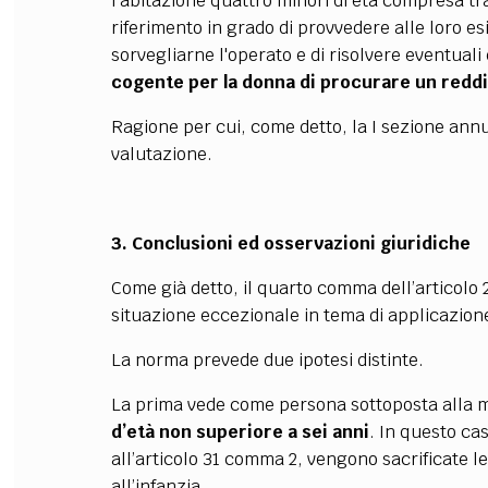
l'abitazione quattro minori di età compresa tra
riferimento in grado di provvedere alle loro es
sorvegliarne l'operato e di risolvere eventuali 
cogente per la donna di procurare un reddit
Ragione per cui, come detto, la I sezione ann
valutazione.
3. Conclusioni ed osservazioni giuridiche
Come già detto, il quarto comma dell’articol
situazione eccezionale in tema di applicazion
La norma prevede due ipotesi distinte.
La prima vede come persona sottoposta alla m
d’età non superiore a sei anni
. In questo ca
all’articolo 31 comma 2, vengono sacrificate le 
all’infanzia.