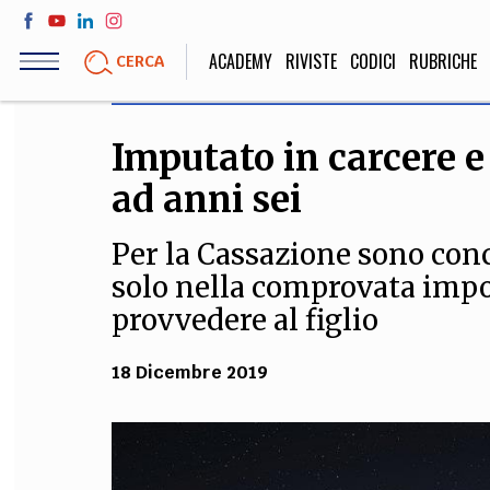
Salta
al
ACADEMY
RIVISTE
CODICI
RUBRICHE
CERCA
contenuto
principale
Imputato in carcere e 
LIFE STYLE
SOCIETÀ
ad anni sei
Sport, Cucina, Viaggi,
Politica, Attua
Moda
Educazione, Lavor
Per la Cassazione sono conce
solo nella comprovata impos
provvedere al figlio
STORIA E FILO
18 Dicembre 2019
Scienze stori
umanistiche, Re