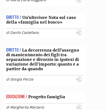
di
Maria Elena Ruggiano
OLLABORA CON NOI
DIRITTO /
Un'ulteriore Nota sul caso
della «famiglia nel bosco»
di
Danilo Castellano
DIRITTO /
La decorrenza dell’assegno
di mantenimento dei figli tra
separazione e divorzio in ipotesi di
variazione dell’importo: quanto e a
partire da quando
di
Giorgia Perzia
EDUCAZIONE /
Progetto famiglia
di
Margherita Marzario