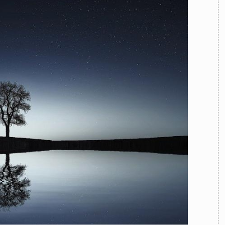
TEAM
AZIONE
COMITATO SCIENTIFICO
AUTORI
CURATORI
FOTOGRAFI
PARTNER
C
EXTRA
CODICI
RUBRICHE
LIBRI
PROCEEDINGS
PUBBLICITÀ
CONTATTI
SOCIAL MEDIA