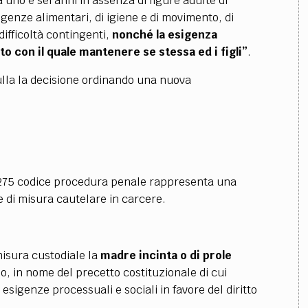
 uno e sei anni in assenza di figure adulte di
igenze alimentari, di igiene e di movimento, di
difficoltà contingenti,
nonché la esigenza
o con il quale mantenere se stessa ed i figli”
.
ulla la decisione ordinando una nuova
o 275 codice procedura penale rappresenta una
e di misura cautelare in carcere.
isura custodiale la
madre incinta o di prole
so, in nome del precetto costituzionale di cui
esigenze processuali e sociali in favore del diritto