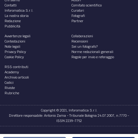
Contatti
Comitato scientifico
Inforomatica S.r.l.
Curatori
La nostra storia
Fotografi
Redazione
Partner
Pubblicità
Avvertenze legali
Collaborazioni
Contestazioni
Recensioni
Note legali
Sei un fotografo?
Privacy Policy
Norme redazionali generali
Cookie Policy
Regole per invio e referaggio
RSS contributi
Academy
Archivio articoli
Codici
Riviste
Rubriche
Copyright © 2021, Inforomatica S.r.l.
Direttore responsabile: Antonio Zama - Tribunale Bologna 24.07.2007, n.7770 -
ISSN 2239-7752
Credits