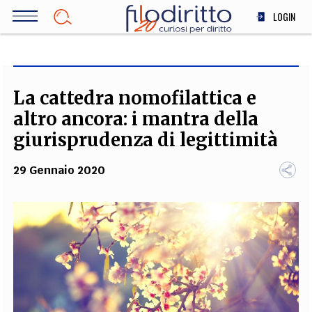
Salta
LOGIN
al
contenuto
DIRITTO
principale
ECONOMIA
SOCIETÀ
La cattedra nomofilattica e
MEDICINA
altro ancora: i mantra della
SCIENZA
giurisprudenza di legittimità
STORIA E FILOSOFIA
29 Gennaio 2020
INNOVAZIONE
ALTRO
TEAM
FILODIRITTO
REDAZIONE
COMITATO SCIENTIFICO
AUTORI
CURATORI
FOTOGRAFI
PARTNER
COLLABORA CON NOI