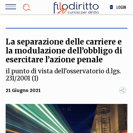
Salta
LOGIN
al
contenuto
DIRITTO
principale
ECONOMIA
SOCIETÀ
La separazione delle carriere e
MEDICINA
la modulazione dell’obbligo di
SCIENZA
esercitare l’azione penale
STORIA E FILOSOFIA
il punto di vista dell’osservatorio d.lgs.
INNOVAZIONE
231/2001 (1)
ALTRO
21 Giugno 2021
TEAM
FILODIRITTO
REDAZIONE
COMITATO SCIENTIFICO
AUTORI
CURATORI
FOTOGRAFI
PARTNER
COLLABORA CON NOI