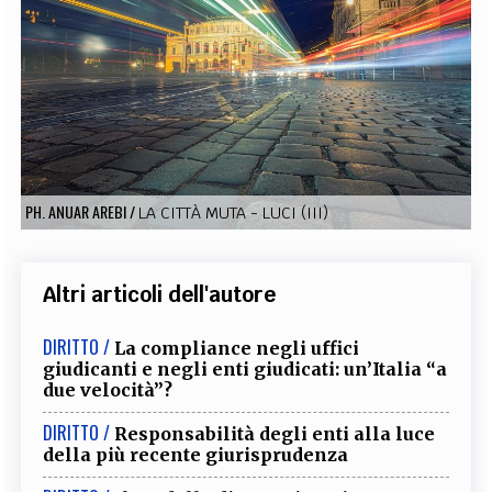
EXTRA
CODICI
RUBRICHE
LIBRI
PROCEEDINGS
PUBBLICITÀ
CONTATTI
SOCIAL MEDIA
PH. ANUAR AREBI
/
LA CITTÀ MUTA - LUCI (III)
Altri articoli dell'autore
DIRITTO /
La compliance negli uffici
giudicanti e negli enti giudicati: un’Italia “a
due velocità”?
DIRITTO /
Responsabilità degli enti alla luce
della più recente giurisprudenza