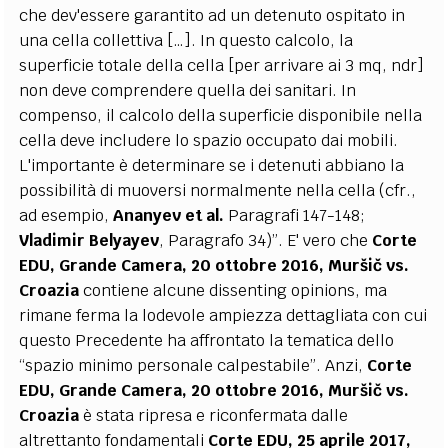
che dev'essere garantito ad un detenuto ospitato in
una cella collettiva […]. In questo calcolo, la
superficie totale della cella [per arrivare ai 3 mq, ndr]
non deve comprendere quella dei sanitari. In
compenso, il calcolo della superficie disponibile nella
cella deve includere lo spazio occupato dai mobili.
L'importante è determinare se i detenuti abbiano la
possibilità di muoversi normalmente nella cella (cfr.,
ad esempio,
Ananyev et al.
Paragrafi 147-148;
Vladimir Belyayev
, Paragrafo 34)”. E' vero che
Corte
EDU, Grande Camera, 20 ottobre 2016,
Muršič vs.
Croazia
contiene alcune dissenting opinions, ma
rimane ferma la lodevole ampiezza dettagliata con cui
questo Precedente ha affrontato la tematica dello
“spazio minimo personale calpestabile”. Anzi,
Corte
EDU, Grande Camera, 20 ottobre 2016,
Muršič vs.
Croazia
è stata ripresa e riconfermata dalle
altrettanto fondamentali
Corte EDU, 25 aprile 2017,