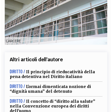
EXTRA
CODICI
RUBRICHE
LIBRI
PROCEEDINGS
PUBBLICITÀ
CONTATTI
SOCIAL MEDIA
CARCERE
Altri articoli dell'autore
DIRITTO /
Il principio di rieducatività della
pena detentiva nel Diritto italiano
DIRITTO /
L'ormai dimenticata nozione di
“dignità umana” del detenuto
DIRITTO /
Il concetto di “diritto alla salute”
nella Convenzione europea dei diritti
dell'uomo