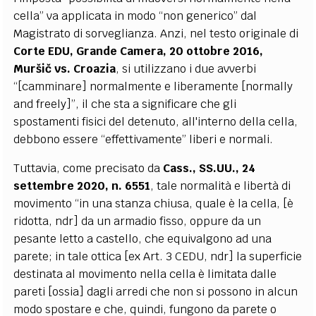
cella” va applicata in modo “non generico” dal
Magistrato di sorveglianza. Anzi, nel testo originale di
Corte EDU, Grande Camera, 20 ottobre 2016,
Muršič vs. Croazia
, si utilizzano i due avverbi
“[camminare] normalmente e liberamente [normally
and freely]”, il che sta a significare che gli
spostamenti fisici del detenuto, all'interno della cella,
debbono essere “effettivamente” liberi e normali.
Tuttavia, come precisato da
Cass., SS.UU., 24
settembre 2020, n. 6551
, tale normalità e libertà di
movimento “in una stanza chiusa, quale è la cella, [è
ridotta, ndr] da un armadio fisso, oppure da un
pesante letto a castello, che equivalgono ad una
parete; in tale ottica [ex Art. 3 CEDU, ndr] la superficie
destinata al movimento nella cella è limitata dalle
pareti [ossia] dagli arredi che non si possono in alcun
modo spostare e che, quindi, fungono da parete o