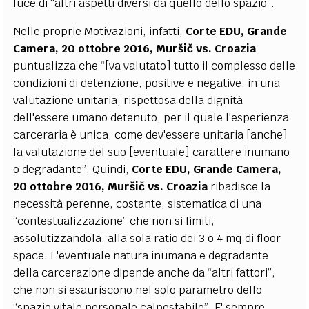
luce di “altri aspetti diversi da quello dello spazio”.
Nelle proprie Motivazioni, infatti,
Corte EDU, Grande
Camera, 20 ottobre 2016,
Muršič vs. Croazia
puntualizza che “[va valutato] tutto il complesso delle
condizioni di detenzione, positive e negative, in una
valutazione unitaria, rispettosa della dignità
dell'essere umano detenuto, per il quale l'esperienza
carceraria è unica, come dev'essere unitaria [anche]
la valutazione del suo [eventuale] carattere inumano
o degradante”. Quindi,
Corte EDU, Grande Camera,
20 ottobre 2016,
Muršič vs. Croazia
ribadisce la
necessità perenne, costante, sistematica di una
“contestualizzazione” che non si limiti,
assolutizzandola, alla sola ratio dei 3 o 4 mq di floor
space. L'eventuale natura inumana e degradante
della carcerazione dipende anche da “altri fattori”,
che non si esauriscono nel solo parametro dello
“spazio vitale personale calpestabile”. E' sempre