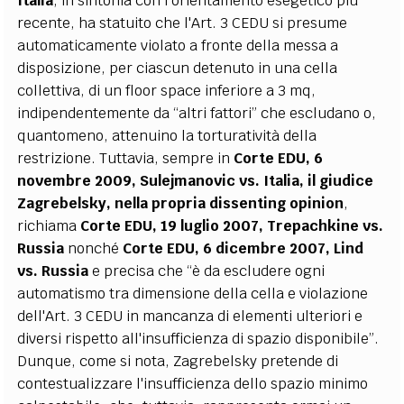
Italia
, in sintonia con l'orientamento esegetico più
recente, ha statuito che l'Art. 3 CEDU si presume
automaticamente violato a fronte della messa a
disposizione, per ciascun detenuto in una cella
collettiva, di un floor space inferiore a 3 mq,
indipendentemente da “altri fattori” che escludano o,
quantomeno, attenuino la torturatività della
restrizione. Tuttavia, sempre in
Corte EDU, 6
novembre 2009, Sulejmanovic vs. Italia,
il
giudice
Zagrebelsky, nella propria dissenting opinion
,
richiama
Corte EDU, 19 luglio 2007, Trepachkine vs.
Russia
nonché
Corte EDU, 6 dicembre 2007, Lind
vs. Russia
e precisa che “è da escludere ogni
automatismo tra dimensione della cella e violazione
dell'Art. 3 CEDU in mancanza di elementi ulteriori e
diversi rispetto all'insufficienza di spazio disponibile”.
Dunque, come si nota, Zagrebelsky pretende di
contestualizzare l'insufficienza dello spazio minimo