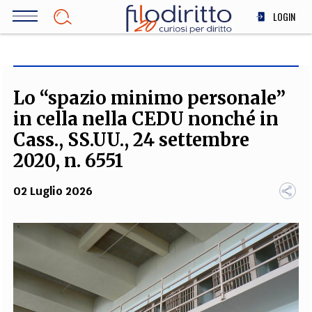
Salta
LOGIN
al
contenuto
DIRITTO
principale
ECONOMIA
SOCIETÀ
Lo “spazio minimo personale”
MEDICINA
in cella nella CEDU nonché in
SCIENZA
Cass., SS.UU., 24 settembre
STORIA E FILOSOFIA
2020, n. 6551
INNOVAZIONE
02 Luglio 2026
ALTRO
TEAM
FILODIRITTO
REDAZIONE
COMITATO SCIENTIFICO
AUTORI
CURATORI
FOTOGRAFI
PARTNER
COLLABORA CON NOI