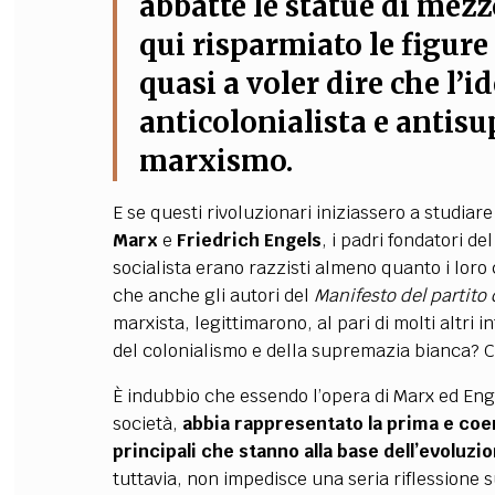
abbatte le statue di me
qui risparmiato le figur
quasi a voler dire che l’i
anticolonialista e antisu
marxismo.
E se questi rivoluzionari iniziassero a stud
Marx
e
Friedrich Engels
, i padri fondatori d
socialista erano razzisti almeno quanto i lor
che anche gli autori del
Manifesto del partito
marxista, legittimarono, al pari di molti altri 
del colonialismo e della supremazia bianca? C
È indubbio che essendo l’opera di Marx ed Enge
società,
abbia rappresentato la prima e coer
principali che stanno alla base dell’evolu
tuttavia, non impedisce una seria riflessione s