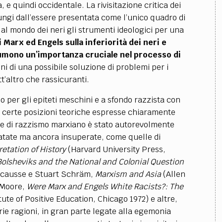
 e quindi occidentale. La rivisitazione critica dei
lungi dall’essere presentata come l’unico quadro di
e al mondo dei neri gli strumenti ideologici per una
 Marx ed Engels sulla inferiorità dei neri e
ssumono un’importanza cruciale nel processo di
ini di una possibile soluzione di problemi per i
tt’altro che rassicuranti.
o per gli epiteti meschini e a sfondo razzista con
er certe posizioni teoriche espresse chiaramente
cce di razzismo marxiano è stato autorevolmente
datate ma ancora insuperate, come quelle di
retation of History
(Harvard University Press,
olsheviks and the National and Colonial Question
Encausse e Stuart Schräm,
Marxism and Asia
(Allen
 Moore,
Were Marx and Engels White Racists?: The
itute of Positive Education, Chicago 1972) e altre,
arie ragioni, in gran parte legate alla egemonia