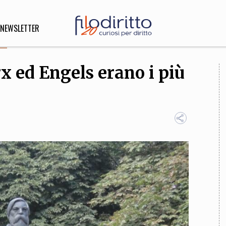
NEWSLETTER
 ed Engels erano i più
DIRITTO
lità,
o, Esteri
SOFIA
INNOVAZIONE
che,
Scienze informatiche,
Arte,
ligione
Architettura, Ingegneria