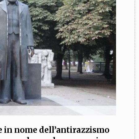
TEAM
AZIONE
COMITATO SCIENTIFICO
AUTORI
CURATORI
FOTOGRAFI
PARTNER
C
EXTRA
CODICI
RUBRICHE
LIBRI
PROCEEDINGS
PUBBLICITÀ
CONTATTI
SOCIAL MEDIA
he in nome dell’antirazzismo