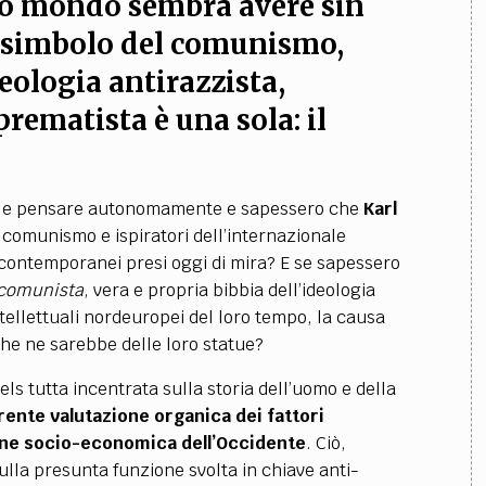
zzo mondo sembra avere sin
e simbolo del comunismo,
deologia antirazzista,
prematista è una sola: il
iare e pensare autonomamente e sapessero che
Karl
el comunismo e ispiratori dell’internazionale
o contemporanei presi oggi di mira? E se sapessero
 comunista
, vera e propria bibbia dell’ideologia
intellettuali nordeuropei del loro tempo, la causa
he ne sarebbe delle loro statue?
ls tutta incentrata sulla storia dell’uomo e della
ente valutazione organica dei fattori
zione socio-economica dell’Occidente
. Ciò,
ulla presunta funzione svolta in chiave anti-