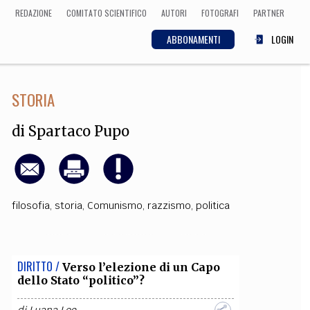
REDAZIONE
COMITATO SCIENTIFICO
AUTORI
FOTOGRAFI
PARTNER
ABBONAMENTI
LOGIN
STORIA
SCIENZA
ECONOMIA
Matematica, Fisica,
di
Spartaco Pupo
Biologia, Cifrematica,
Medicina
filosofia
,
storia
,
Comunismo
,
razzismo
,
politica
CULTURA
 Cinema, Musica,
Letteratura
DIRITTO /
Verso l’elezione di un Capo
dello Stato “politico”?