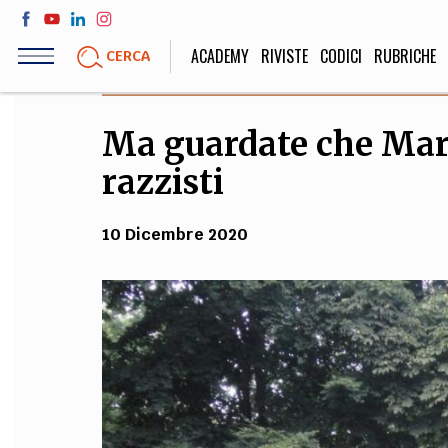
Salta
al
ACADEMY
RIVISTE
CODICI
RUBRICHE
CERCA
contenuto
principale
Ma guardate che Marx
LIFE STYLE
SOCIETÀ
razzisti
Sport, Cucina, Viaggi,
Politica, Attua
Moda
Educazione, Lavor
10 Dicembre 2020
STORIA E FILO
Scienze stori
umanistiche, Re