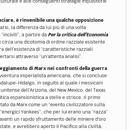
ulturale e alle conseguenti strategie inquisitorie
nciare, è rinvenibile una qualche opposizione
ario, la differenza da lui più di una volta
“incivili”, a partire da
Per la critica dell’Economia
 circa una dicotomia di ordine razziale esistente
ra dell’esistenza di “caratteristiche razziali
rtarsi attraverso “un’attenta analisi”.
tteggiamento di Marx nei confronti della guerra
avventura imperialista americana, che si concluse
adalupe-Hidalgo, in seguito al quale i messicani
tunitense dell’Arizona, del New Mexico, del Texas
tica espansionistica a stelle e strisce. Il primo
tato da Marx come un “evento civilizzatore sulla
i “energici Yankees”, che per lui erano una “razza”
avanti un rapido sfruttamento delle miniere d’oro
tate, e avrebbero aperto il Pacifico alla civiltà,