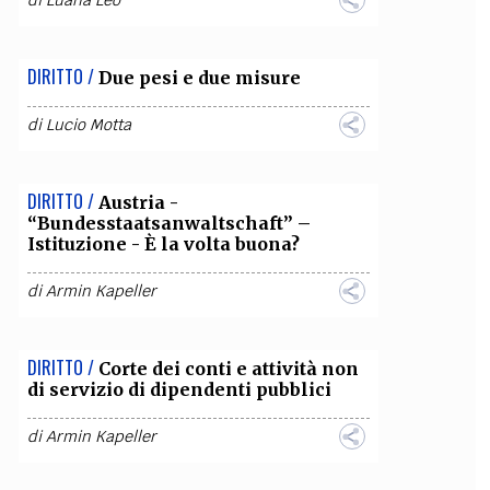
di
Luana Leo
OLLABORA CON NOI
DIRITTO /
Due pesi e due misure
di
Lucio Motta
DIRITTO /
Austria -
“Bundesstaatsanwaltschaft” –
Istituzione - È la volta buona?
di
Armin Kapeller
DIRITTO /
Corte dei conti e attività non
di servizio di dipendenti pubblici
di
Armin Kapeller