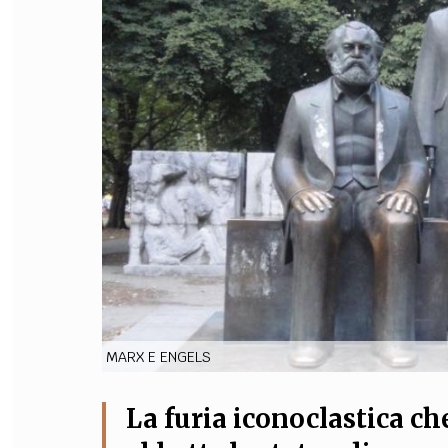
FILODIRITTO
RED
MARX E ENGELS
La furia iconoclastica c