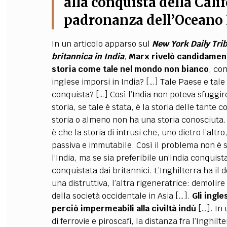
alla conquista della Cal
padronanza dell’Oceano P
In un articolo apparso sul
New York Daily Tri
britannica in India
,
Marx rivelò candidament
storia come tale nel mondo non bianco
, co
inglese imporsi in India? […] Tale Paese e tal
conquista? […] Così l’India non poteva sfuggire
storia, se tale è stata, è la storia delle tante
storia o almeno non ha una storia conosciuta.
è che la storia di intrusi che, uno dietro l’alt
passiva e immutabile. Così il problema non è se
l’India, ma se sia preferibile un’India conquista
conquistata dai britannici. L’Inghilterra ha il
una distruttiva, l’altra rigeneratrice: demolire 
della società occidentale in Asia […].
Gli ingl
perciò impermeabili alla civiltà indù
[…]. In
di ferrovie e piroscafi, la distanza fra l’Inghilt