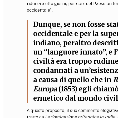
ridurrà a otto giorni, per cui quel Paese un 
occidentale”.
Dunque, se non fosse stat
occidentale e per la supe
indiano, peraltro descrit
un “languore innato”, e l’
civiltà era troppo rudime
condannati a un’esistenz
a causa di quello che in
R
Europa
(1853) egli chiamò
ermetico dal mondo civil
A questo proposito, il suo commento elogiativo 
tratto da
La dominazione britannica in India
,