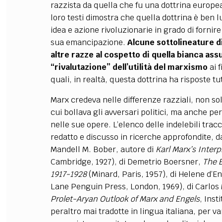
razzista da quella che fu una dottrina europea,
loro testi dimostra che quella dottrina è ben 
idea e azione rivoluzionarie in grado di fornir
sua emancipazione.
Alcune sottolineature di
altre razze al cospetto di quella bianca a
“rivalutazione” dell’utilità del marxismo
ai f
quali, in realtà, questa dottrina ha risposte tu
Marx credeva nelle differenze razziali, non sol
cui bollava gli avversari politici, ma anche p
nelle sue opere. L’elenco delle indelebili tra
redatto e discusso in ricerche approfondite, 
Mandell M. Bober, autore di
Karl Marx’s Interp
Cambridge, 1927), di Demetrio Boersner,
The B
1917-1928
(Minard, Paris, 1957), di Helene d’
Lane Penguin Press, London, 1969), di Carlos
Prolet-Aryan Outlook of Marx and Engels
, Inst
peraltro mai tradotte in lingua italiana, per v