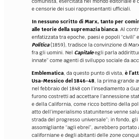
comunista, esercitata nel mondo editoriale e c
e censorie dei suoi rappresentanti ufficiali.
In nessuno scritto di Marx, tanto per comi
alle teorie della supremazia bianca
. Al contr
enfatizzata tra epoche, paesi e popoli “civili” e 
Politica
(1859), tradisce la convinzione di Marx
fra gli uomini. Nel
Capitale
egli parla addirittu
innate” come agenti di sviluppo sociale da acce
Emblematica
, da questo punto di vista,
è l’a
Usa-Messico del 1846-48
, la prima grande 
nel febbraio del 1848 con l’insediamento a Gu
furono costretti ad accettare l’annessione sta
e della California, come ricco bottino della poli
atto dell’imperialismo statunitense venne salu
strada del progresso universale”; in fondo, gl
assomigliante “agli ebrei”, avrebbero portato 
californiane e degli abitanti delle zone conquis