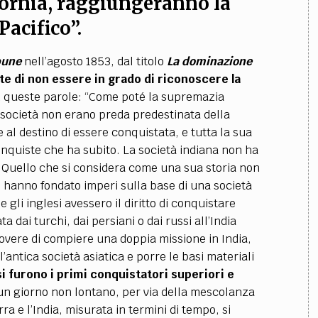
ifornia, raggiungeranno la
acifico”.
bune
nell’agosto 1853, dal titolo
La dominazione
e di non essere in grado di riconoscere la
n queste parole: “Come poté la supremazia
e società non erano preda predestinata della
 al destino di essere conquistata, e tutta la sua
 conquiste che ha subito. La società indiana non ha
 Quello che si considera come una sua storia non
ro, hanno fondato imperi sulla base di una società
 gli inglesi avessero il diritto di conquistare
ta dai turchi, dai persiani o dai russi all’India
 dovere di compiere una doppia missione in India,
l’antica società asiatica e porre le basi materiali
esi furono i primi conquistatori superiori e
 un giorno non lontano, per via della mescolanza
erra e l’India, misurata in termini di tempo, si