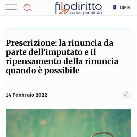
Salta
LOGIN
al
contenuto
DIRITTO
principale
ECONOMIA
SOCIETÀ
Prescrizione: la rinuncia da
MEDICINA
parte dell’imputato e il
SCIENZA
ripensamento della rinuncia
STORIA E FILOSOFIA
quando è possibile
INNOVAZIONE
ALTRO
14 Febbraio 2022
TEAM
FILODIRITTO
REDAZIONE
COMITATO SCIENTIFICO
AUTORI
CURATORI
FOTOGRAFI
PARTNER
COLLABORA CON NOI