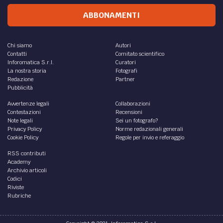
ABBONAMENTI
Chi siamo
Autori
Contatti
Comitato scientifico
Inforomatica S.r.l.
Curatori
La nostra storia
Fotografi
Redazione
Partner
Pubblicità
Avvertenze legali
Collaborazioni
Contestazioni
Recensioni
Note legali
Sei un fotografo?
Privacy Policy
Norme redazionali generali
Cookie Policy
Regole per invio e referaggio
RSS contributi
Academy
Archivio articoli
Codici
Riviste
Rubriche