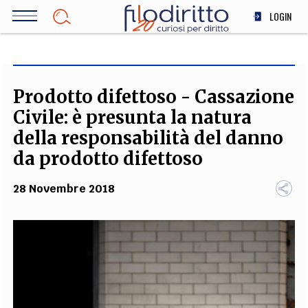
Salta
LOGIN
al
contenuto
DIRITTO
principale
ECONOMIA
SOCIETÀ
Prodotto difettoso - Cassazione
MEDICINA
Civile: è presunta la natura
SCIENZA
della responsabilità del danno
STORIA E FILOSOFIA
da prodotto difettoso
INNOVAZIONE
28 Novembre 2018
ALTRO
TEAM
FILODIRITTO
REDAZIONE
COMITATO SCIENTIFICO
AUTORI
CURATORI
FOTOGRAFI
PARTNER
COLLABORA CON NOI