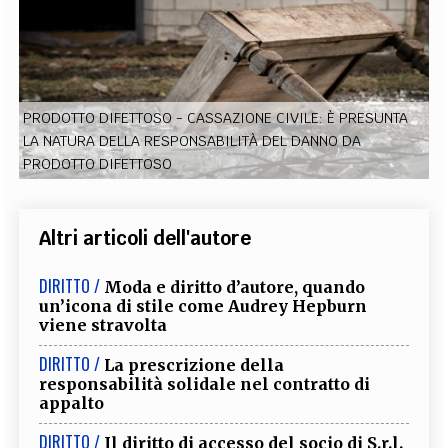
EXTRA
CODICI
RUBRICHE
LIBRI
PROCEEDINGS
PUBBLICITÀ
CONTATTI
SOCIAL MEDIA
PRODOTTO DIFETTOSO - CASSAZIONE CIVILE: È PRESUNTA
LA NATURA DELLA RESPONSABILITÀ DEL DANNO DA
PRODOTTO DIFETTOSO
Altri articoli dell'autore
DIRITTO /
Moda e diritto d’autore, quando
un’icona di stile come Audrey Hepburn
viene stravolta
DIRITTO /
La prescrizione della
responsabilità solidale nel contratto di
appalto
DIRITTO /
Il diritto di accesso del socio di S.r.l.