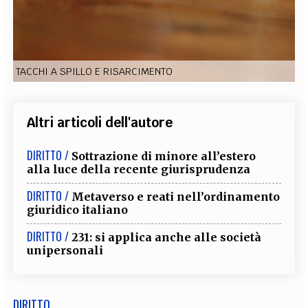
EXTRA
CODICI
RUBRICHE
LIBRI
PROCEEDINGS
PUBBLICITÀ
CONTATTI
TACCHI A SPILLO E RISARCIMENTO
SOCIAL MEDIA
Altri articoli dell'autore
DIRITTO /
Sottrazione di minore all’estero
alla luce della recente giurisprudenza
DIRITTO /
Metaverso e reati nell’ordinamento
giuridico italiano
DIRITTO /
231: si applica anche alle società
unipersonali
DIRITTO