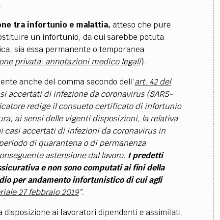
.
ne tra infortunio e malattia,
atteso che pure
tituire un infortunio, da cui sarebbe potuta
ica, sia essa permanente o temporanea
one privata: annotazioni medico legali
).
mente anche del comma secondo dell’
art. 42 del
asi accertati di infezione da coronavirus (SARS-
icatore redige il consueto certificato di infortunio
ra, ai sensi delle vigenti disposizioni, la relativa
i casi accertati di infezioni da coronavirus in
l periodo di quarantena o di permanenza
conseguente astensione dal lavoro.
I predetti
ssicurativa e non sono computati ai fini della
dio per andamento infortunistico di cui agli
riale 27 febbraio 2019
”.
 disposizione ai lavoratori dipendenti e assimilati,