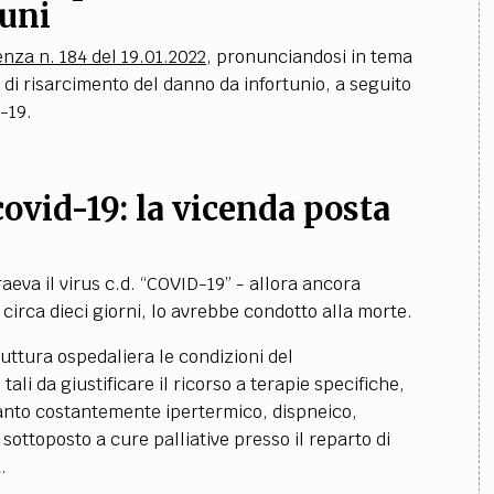
tuni
enza n. 184 del 19.01.2022
, pronunciandosi in tema
a di risarcimento del danno da infortunio, a seguito
-19.
ovid-19: la vicenda posta
eva il virus c.d.
“
COVID-19
” - allora ancora
irca dieci giorni, lo avrebbe condotto alla morte.
ruttura ospedaliera le condizioni del
ali da giustificare il ricorso a terapie specifiche,
anto costantemente ipertermico, dispneico,
ottoposto a cure palliative presso il reparto di
.