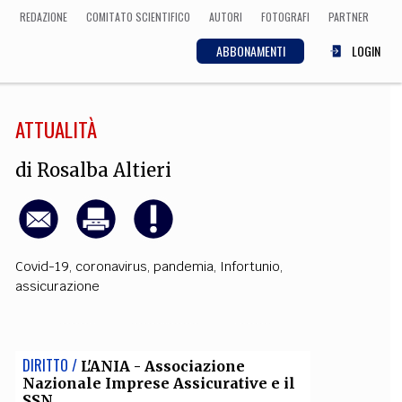
REDAZIONE
COMITATO SCIENTIFICO
AUTORI
FOTOGRAFI
PARTNER
ABBONAMENTI
LOGIN
ATTUALITÀ
SCIENZA
ECONOMIA
Matematica, Fisica,
di
Rosalba Altieri
Biologia, Cifrematica,
Medicina
Covid-19
,
coronavirus
,
pandemia
,
Infortunio
,
CULTURA
assicurazione
 Cinema, Musica,
Letteratura
DIRITTO /
L'ANIA - Associazione
Nazionale Imprese Assicurative e il
SSN