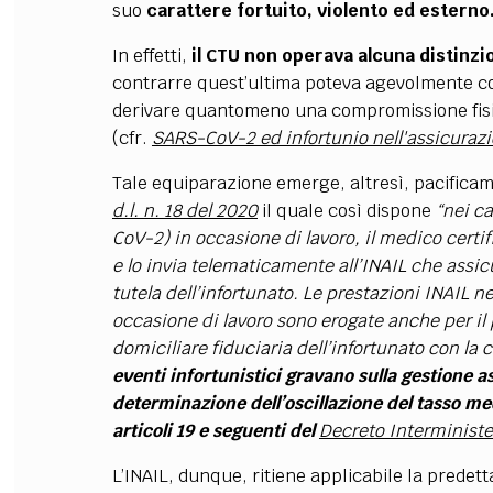
suo
carattere fortuito, violento ed esterno
In effetti,
il CTU non operava alcuna distinzio
contrarre quest’ultima poteva agevolmente cos
derivare quantomeno una compromissione fis
(cfr.
SARS-CoV-2 ed infortunio nell'assicurazi
Tale equiparazione emerge, altresì, pacifica
d.l. n. 18 del 2020
il quale così dispone
“nei c
CoV-2) in occasione di lavoro, il medico certif
e lo invia telematicamente all
’
INAIL che assicu
tutela dell
’
infortunato. Le prestazioni INAIL ne
occasione di lavoro sono erogate anche per i
domiciliare fiduciaria dell
’
infortunato con la 
eventi infortunistici gravano sulla gestione a
determinazione dell
’
oscillazione del tasso me
articoli 19 e seguenti del
Decreto Interministe
L’INAIL, dunque, ritiene applicabile la predetta