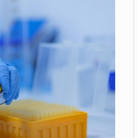
TEAM
AZIONE
COMITATO SCIENTIFICO
AUTORI
CURATORI
FOTOGRAFI
PARTNER
C
EXTRA
CODICI
RUBRICHE
LIBRI
PROCEEDINGS
PUBBLICITÀ
CONTATTI
SOCIAL MEDIA