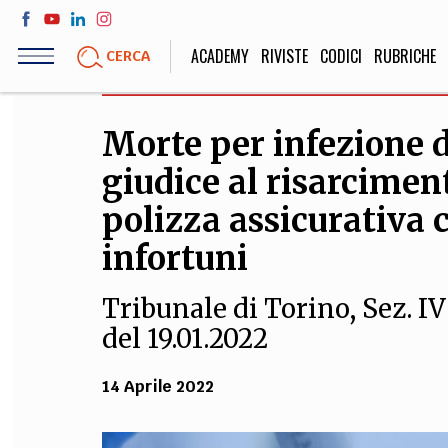
Salta
al
ACADEMY
RIVISTE
CODICI
RUBRICHE
CERCA
contenuto
principale
Morte per infezione d
LIFE STYLE
SOCIETÀ
giudice al risarcimen
Sport, Cucina, Viaggi,
Politica, Attua
Moda
Educazione, Lavor
polizza assicurativa c
infortuni
Tribunale di Torino, Sez. IV
STORIA E FILO
del 19.01.2022
Scienze stori
umanistiche, Re
14 Aprile 2022