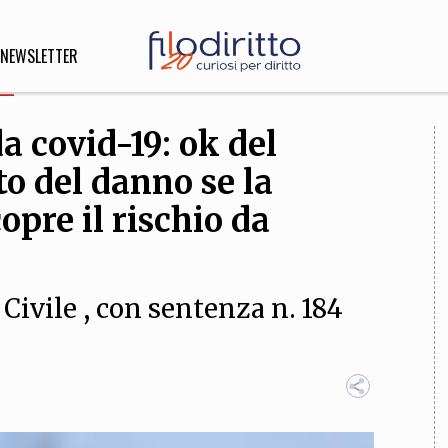
NEWSLETTER
a covid-19: ok del
DIRITTO
to del danno se la
lità,
o, Esteri
opre il rischio da
 Civile , con sentenza n. 184
SOFIA
INNOVAZIONE
che,
Scienze informatiche,
Arte,
ligione
Architettura, Ingegneria