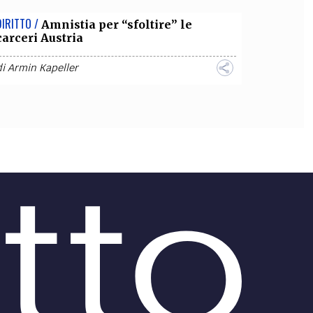
DIRITTO /
Amnistia per “sfoltire” le
carceri Austria
di
Armin Kapeller