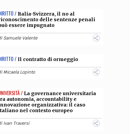
DIRITTO /
Italia-Svizzera, il no al
riconoscimento delle sentenze penali
può essere impugnato
di
Samuele Valente
DIRITTO /
Il contratto di ormeggio
di
Micaela Lopinto
UNIVERSITÀ /
La governance universitaria
tra autonomia, accountability e
innovazione organizzativa: il caso
italiano nel contesto europeo
di
Ivan Traversi