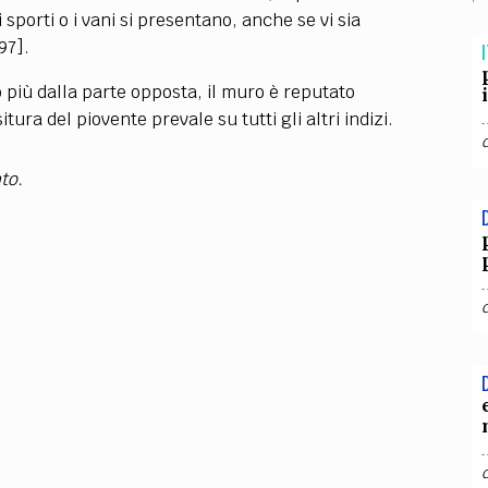
TEAM
 sporti o i vani si presentano, anche se vi sia
AZIONE
COMITATO SCIENTIFICO
AUTORI
CURATORI
FOTOGRAFI
PARTNER
C
97].
I
o più dalla parte opposta, il muro è reputato
EXTRA
tura del piovente prevale su tutti gli altri indizi.
CODICI
RUBRICHE
LIBRI
PROCEEDINGS
PUBBLICITÀ
CONTATTI
to.
SOCIAL MEDIA