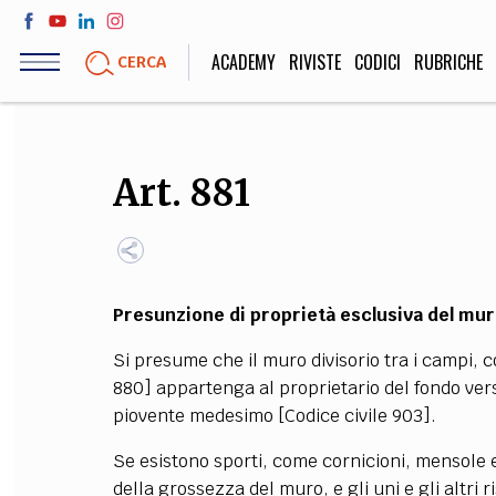
Salta
al
ACADEMY
RIVISTE
CODICI
RUBRICHE
CERCA
contenuto
principale
LIFE STYLE
SOCIETÀ
Art. 881
Sport, Cucina, Viaggi,
Politica, Attua
Moda
Educazione, Lavor
Presunzione di proprietà esclusiva del mur
STORIA E FILO
Si presume che il muro divisorio tra i campi, cor
Scienze stori
880] appartenga al proprietario del fondo verso
umanistiche, Re
piovente medesimo [Codice civile 903].
Se esistono sporti, come cornicioni, mensole e
della grossezza del muro, e gli uni e gli altri