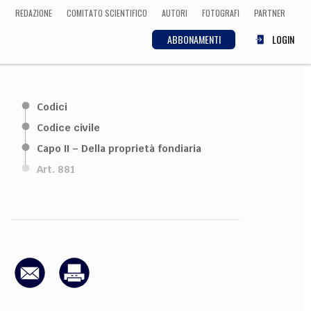
REDAZIONE
COMITATO SCIENTIFICO
AUTORI
FOTOGRAFI
PARTNER
ABBONAMENTI
LOGIN
SCIENZA
Codici
ECONOMIA
Matematica, Fisica,
Codice civile
Biologia, Cifrematica,
Capo II – Della proprietà fondiaria
Medicina
Art. 881
CULTURA
 Cinema, Musica,
Letteratura