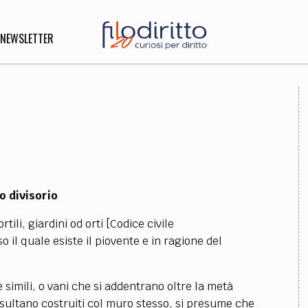
NEWSLETTER
DIRITTO
lità,
o, Esteri
o divisorio
SOFIA
INNOVAZIONE
tili, giardini od orti [Codice civile
che,
Scienze informatiche,
Arte,
 il quale esiste il piovente e in ragione del
ligione
Architettura, Ingegneria
 simili, o vani che si addentrano oltre la metà
 risultano costruiti col muro stesso, si presume che