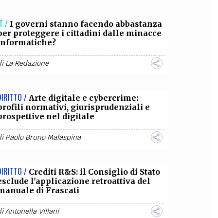
OLLABORA CON NOI
T /
I governi stanno facendo abbastanza
per proteggere i cittadini dalle minacce
informatiche?
di
La Redazione
DIRITTO /
Arte digitale e cybercrime:
profili normativi, giurisprudenziali e
prospettive nel digitale
di
Paolo Bruno Malaspina
DIRITTO /
Crediti R&S: il Consiglio di Stato
esclude l'applicazione retroattiva del
manuale di Frascati
di
Antonella Villani