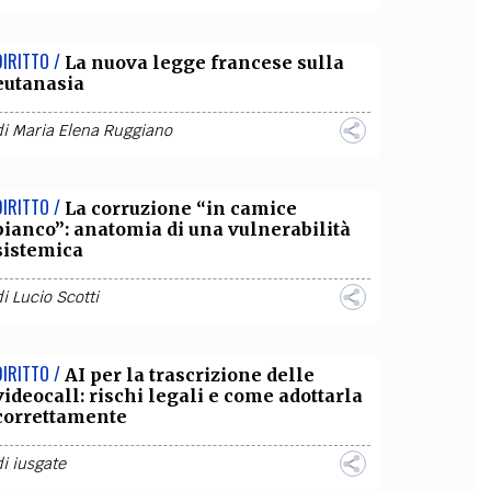
DIRITTO /
La nuova legge francese sulla
eutanasia
di
Maria Elena Ruggiano
DIRITTO /
La corruzione “in camice
bianco”: anatomia di una vulnerabilità
sistemica
di
Lucio Scotti
DIRITTO /
AI per la trascrizione delle
videocall: rischi legali e come adottarla
correttamente
di
iusgate