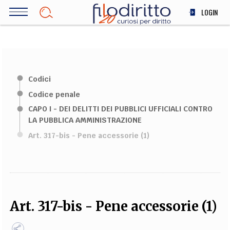
Salta
LOGIN
al
contenuto
DIRITTO
principale
ECONOMIA
SOCIETÀ
Codici
MEDICINA
Codice penale
SCIENZA
CAPO I - DEI DELITTI DEI PUBBLICI UFFICIALI CONTRO
STORIA E FILOSOFIA
LA PUBBLICA AMMINISTRAZIONE
INNOVAZIONE
Art. 317-bis - Pene accessorie (1)
ALTRO
TEAM
FILODIRITTO
REDAZIONE
COMITATO SCIENTIFICO
AUTORI
CURATORI
Art. 317-bis - Pene accessorie (1)
FOTOGRAFI
PARTNER
COLLABORA CON NOI