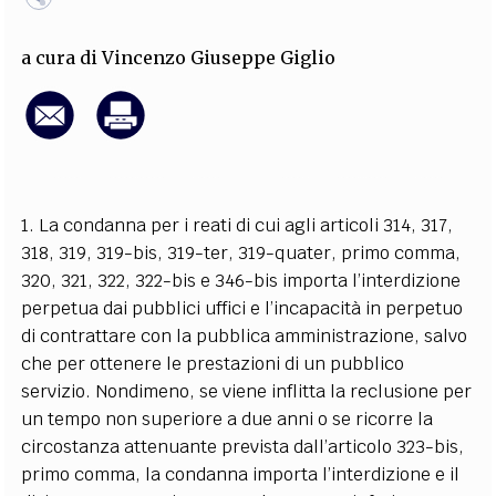
EXTRA
a cura di
Vincenzo Giuseppe Giglio
CODICI
RUBRICHE
LIBRI
PROCEEDINGS
PUBBLICITÀ
CONTATTI
SOCIAL MEDIA
1. La condanna per i reati di cui agli articoli 314, 317,
318, 319, 319-bis, 319-ter, 319-quater, primo comma,
320, 321, 322, 322-bis e 346-bis importa l’interdizione
perpetua dai pubblici uffici e l’incapacità in perpetuo
di contrattare con la pubblica amministrazione, salvo
che per ottenere le prestazioni di un pubblico
servizio. Nondimeno, se viene inflitta la reclusione per
un tempo non superiore a due anni o se ricorre la
circostanza attenuante prevista dall’articolo 323-bis,
primo comma, la condanna importa l’interdizione e il