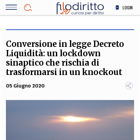
Salta
LOGIN
al
contenuto
DIRITTO
principale
ECONOMIA
SOCIETÀ
Conversione in legge Decreto
MEDICINA
Liquidità: un lockdown
SCIENZA
sinaptico che rischia di
STORIA E FILOSOFIA
trasformarsi in un knockout
INNOVAZIONE
05 Giugno 2020
ALTRO
TEAM
FILODIRITTO
REDAZIONE
COMITATO SCIENTIFICO
AUTORI
CURATORI
FOTOGRAFI
PARTNER
COLLABORA CON NOI