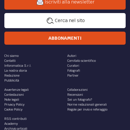
Iscriviti alla newsletter
Cerca nel sito
ABBONAMENTI
Chi siamo
Autori
Contatti
Comitato scientifico
Inforomatica S.r.l.
Curatori
La nostra storia
Fotografi
Redazione
Partner
Pubblicità
Avvertenze legali
Collaborazioni
Contestazioni
Recensioni
Note legali
Sei un fotografo?
Privacy Policy
Norme redazionali generali
Cookie Policy
Regole per invio e referaggio
RSS contributi
Academy
Archivio articoli