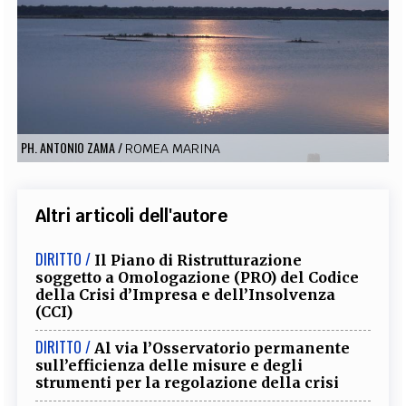
EXTRA
CODICI
RUBRICHE
LIBRI
PROCEEDINGS
PUBBLICITÀ
CONTATTI
SOCIAL MEDIA
PH. ANTONIO ZAMA
/
ROMEA MARINA
Altri articoli dell'autore
DIRITTO /
Il Piano di Ristrutturazione
soggetto a Omologazione (PRO) del Codice
della Crisi d’Impresa e dell’Insolvenza
(CCI)
DIRITTO /
Al via l’Osservatorio permanente
sull’efficienza delle misure e degli
strumenti per la regolazione della crisi