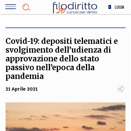
Salta
LOGIN
al
contenuto
DIRITTO
principale
ECONOMIA
SOCIETÀ
Covid-19: depositi telematici e
MEDICINA
svolgimento dell’udienza di
SCIENZA
approvazione dello stato
STORIA E FILOSOFIA
passivo nell’epoca della
INNOVAZIONE
pandemia
ALTRO
21 Aprile 2021
TEAM
FILODIRITTO
REDAZIONE
COMITATO SCIENTIFICO
AUTORI
CURATORI
FOTOGRAFI
PARTNER
COLLABORA CON NOI