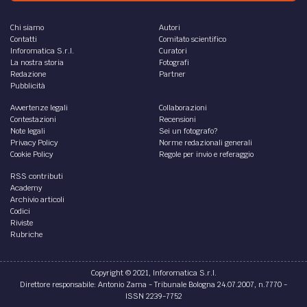
Chi siamo
Autori
Contatti
Comitato scientifico
Inforomatica S.r.l.
Curatori
La nostra storia
Fotografi
Redazione
Partner
Pubblicità
Avvertenze legali
Collaborazioni
Contestazioni
Recensioni
Note legali
Sei un fotografo?
Privacy Policy
Norme redazionali generali
Cookie Policy
Regole per invio e referaggio
RSS contributi
Academy
Archivio articoli
Codici
Riviste
Rubriche
Copyright © 2021, Inforomatica S.r.l.
Direttore responsabile: Antonio Zama - Tribunale Bologna 24.07.2007, n.7770 -
ISSN 2239-7752