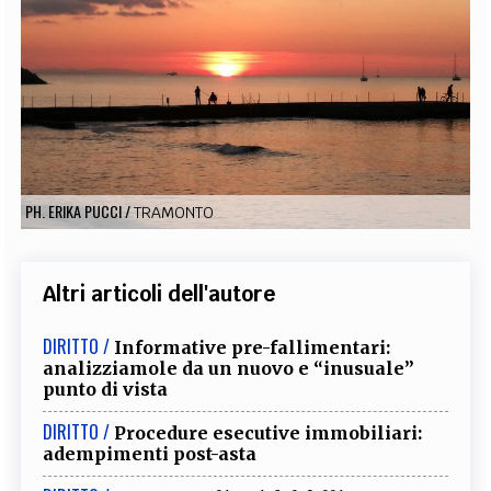
EXTRA
CODICI
RUBRICHE
LIBRI
PROCEEDINGS
PUBBLICITÀ
CONTATTI
SOCIAL MEDIA
PH. ERIKA PUCCI
/
TRAMONTO
Altri articoli dell'autore
DIRITTO /
Informative pre-fallimentari:
analizziamole da un nuovo e “inusuale”
punto di vista
DIRITTO /
Procedure esecutive immobiliari:
adempimenti post-asta