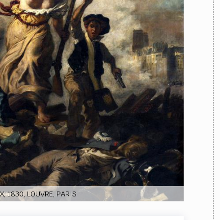
TEAM
AZIONE
COMITATO SCIENTIFICO
AUTORI
CURATORI
FOTOGRAFI
PARTNER
C
EXTRA
CODICI
RUBRICHE
LIBRI
PROCEEDINGS
PUBBLICITÀ
CONTATTI
SOCIAL MEDIA
, 1830, LOUVRE, PARIS