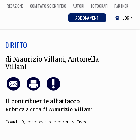
REDAZIONE
COMITATO SCIENTIFICO
AUTORI
FOTOGRAFI
PARTNER
ABBONAMENTI
LOGIN
DIRITTO
SCIENZA
ECONOMIA
Matematica, Fisica,
di
Maurizio Villani
,
Antonella
Biologia, Cifrematica,
Villani
Medicina
CULTURA
Il contribuente all'attacco
 Cinema, Musica,
Rubrica a cura di
Maurizio Villani
Letteratura
Covid-19
,
coronavirus
,
ecobonus
,
Fisco