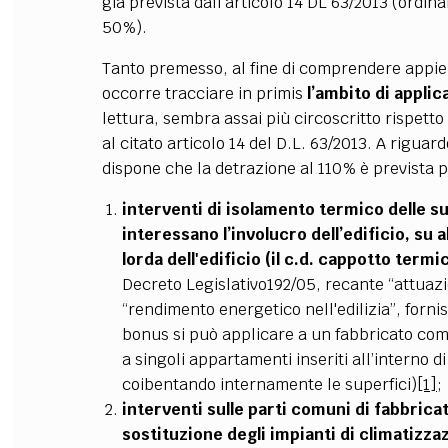
già prevista dall'articolo 14 DL 63/2013 (ordin
50%).
Tanto premesso, al fine di comprendere appie
occorre tracciare in primis
l’ambito di appli
lettura, sembra assai più circoscritto rispetto
al citato articolo 14 del D.L. 63/2013. A riguard
dispone che la detrazione al 110% è prevista p
interventi di isolamento termico delle su
interessano l’involucro dell’edificio, su
lorda dell'edificio (il c.d. cappotto termi
Decreto Legislativo192/05, recante “attuazio
“rendimento energetico nell'edilizia”, fornisc
bonus si può applicare a un fabbricato co
a singoli appartamenti inseriti all’interno d
coibentando internamente le superfici)
[1]
;
interventi sulle parti comuni di fabbricati
sostituzione degli impianti di climatizza