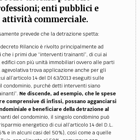
rofessioni; enti pubblici e
 attività commerciale.
essamente prevede che la detrazione spetta:
 decreto Rilancio è rivolto principalmente ad
 che i primi due “interventi trainanti”, di cui ai
a edifici con più unità immobiliari ovvero alle parti
a agevolativa trova applicazione anche per gli
i all’articolo 14 del Dl 63/2013 eseguiti sulle
il condominio, purché detti interventi siano
ainanti”.
Ne discende, ad esempio, che le spese
stre comprensive di infissi, possano agganciarsi
condominiale e beneficiare della detrazione al
ainanti del condominio, il singolo condòmino può
isparmio energetico di cui all’articolo 14 del D.L.
% e in alcuni casi del 50%), così come a quelle