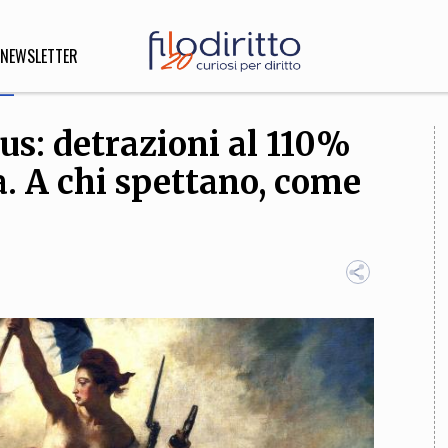
NEWSLETTER
s: detrazioni al 110%
DIRITTO
a. A chi spettano, come
lità,
o, Esteri
SOFIA
INNOVAZIONE
che,
Scienze informatiche,
Arte,
ligione
Architettura, Ingegneria