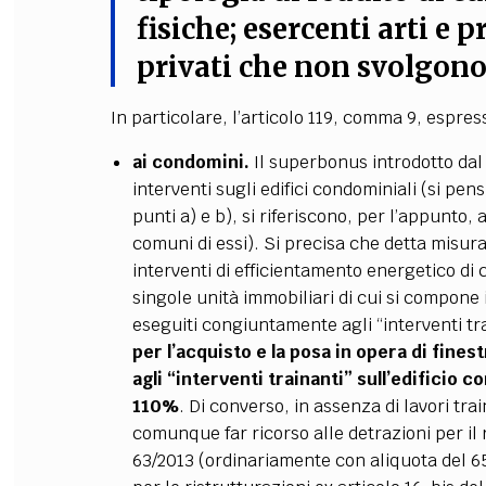
fisiche; esercenti arti e p
privati che non svolgono
In particolare, l’articolo 119, comma 9, espr
ai condomini.
Il superbonus introdotto dal
interventi sugli edifici condominiali (si pensi
punti a) e b), si riferiscono, per l’appunto, 
comuni di essi). Si precisa che detta misur
interventi di efficientamento energetico di cu
singole unità immobiliari di cui si compone 
eseguiti congiuntamente agli “interventi tr
per l’acquisto e la posa in opera di fine
agli “interventi trainanti” sull’edificio 
110%
. Di converso, in assenza di lavori tr
comunque far ricorso alle detrazioni per il r
63/2013 (ordinariamente con aliquota del 65