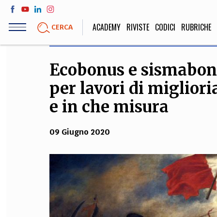
Salta
al
ACADEMY
RIVISTE
CODICI
RUBRICHE
CERCA
contenuto
principale
Ecobonus e sismabonu
LIFE STYLE
SOCIETÀ
per lavori di migliori
Sport, Cucina, Viaggi,
Politica, Attua
Moda
Educazione, Lavor
e in che misura
09 Giugno 2020
STORIA E FILO
Scienze stori
umanistiche, Re