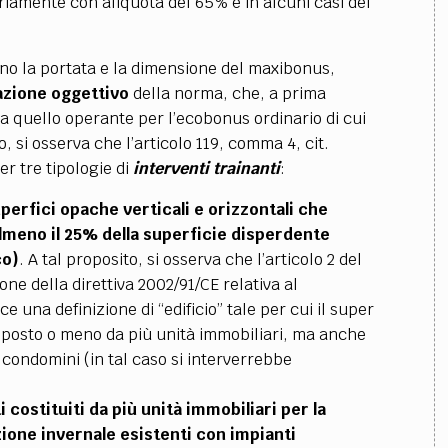
ariamente con aliquota del 65% e in alcuni casi del
no la portata e la dimensione del maxibonus,
cazione oggettivo
della norma, che, a prima
 a quello operante per l’ecobonus ordinario di cui
o, si osserva che l’articolo 119, comma 4, cit.
er tre tipologie di
interventi trainanti
:
perfici opache verticali e orizzontali che
 almeno il 25% della superficie disperdente
co)
. A tal proposito, si osserva che l’articolo 2 del
ne della direttiva 2002/91/CE relativa al
e una definizione di “edificio” tale per cui il super
mposto o meno da più unità immobiliari, ma anche
i condomini (in tal caso si interverrebbe
 costituiti da più unità immobiliari per la
zione invernale esistenti con impianti