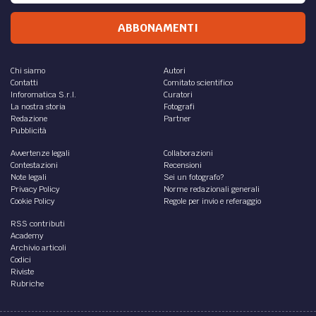
ABBONAMENTI
Chi siamo
Autori
Contatti
Comitato scientifico
Inforomatica S.r.l.
Curatori
La nostra storia
Fotografi
Redazione
Partner
Pubblicità
Avvertenze legali
Collaborazioni
Contestazioni
Recensioni
Note legali
Sei un fotografo?
Privacy Policy
Norme redazionali generali
Cookie Policy
Regole per invio e referaggio
RSS contributi
Academy
Archivio articoli
Codici
Riviste
Rubriche