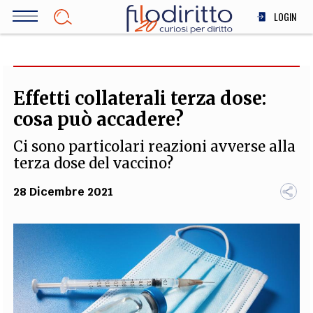
Salta
LOGIN
al
contenuto
DIRITTO
principale
ECONOMIA
SOCIETÀ
Effetti collaterali terza dose:
MEDICINA
cosa può accadere?
SCIENZA
Ci sono particolari reazioni avverse alla
STORIA E FILOSOFIA
terza dose del vaccino?
INNOVAZIONE
28 Dicembre 2021
ALTRO
TEAM
FILODIRITTO
REDAZIONE
COMITATO SCIENTIFICO
AUTORI
CURATORI
FOTOGRAFI
PARTNER
COLLABORA CON NOI