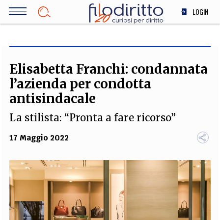
Salta
LOGIN
al
contenuto
DIRITTO
principale
ECONOMIA
SOCIETÀ
Elisabetta Franchi: condannata
MEDICINA
l’azienda per condotta
SCIENZA
antisindacale
STORIA E FILOSOFIA
La stilista: “Pronta a fare ricorso”
INNOVAZIONE
ALTRO
17 Maggio 2022
TEAM
FILODIRITTO
REDAZIONE
COMITATO SCIENTIFICO
AUTORI
CURATORI
FOTOGRAFI
PARTNER
COLLABORA CON NOI