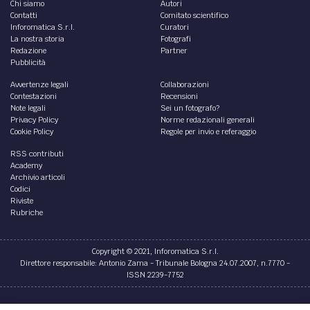
Chi siamo
Autori
Contatti
Comitato scientifico
Inforomatica S.r.l.
Curatori
La nostra storia
Fotografi
Redazione
Partner
Pubblicità
Avvertenze legali
Collaborazioni
Contestazioni
Recensioni
Note legali
Sei un fotografo?
Privacy Policy
Norme redazionali generali
Cookie Policy
Regole per invio e referaggio
RSS contributi
Academy
Archivio articoli
Codici
Riviste
Rubriche
Copyright © 2021, Inforomatica S.r.l.
Direttore responsabile: Antonio Zama - Tribunale Bologna 24.07.2007, n.7770 -
ISSN 2239-7752