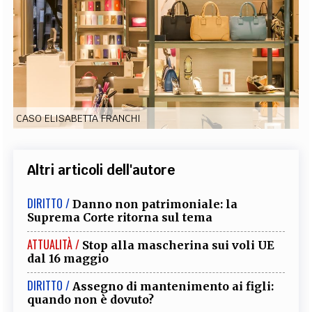
EXTRA
CODICI
RUBRICHE
LIBRI
PROCEEDINGS
PUBBLICITÀ
CONTATTI
SOCIAL MEDIA
CASO ELISABETTA FRANCHI
Altri articoli dell'autore
DIRITTO /
Danno non patrimoniale: la
Suprema Corte ritorna sul tema
ATTUALITÀ /
Stop alla mascherina sui voli UE
dal 16 maggio
DIRITTO /
Assegno di mantenimento ai figli:
quando non è dovuto?