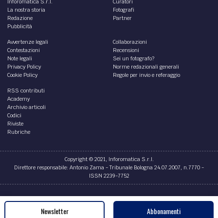
Inforomatica S.r.l.
Curatori
La nostra storia
Fotografi
Redazione
Partner
Pubblicità
Avvertenze legali
Collaborazioni
Contestazioni
Recensioni
Note legali
Sei un fotografo?
Privacy Policy
Norme redazionali generali
Cookie Policy
Regole per invio e referaggio
RSS contributi
Academy
Archivio articoli
Codici
Riviste
Rubriche
Copyright © 2021, Inforomatica S.r.l.
Direttore responsabile: Antonio Zama - Tribunale Bologna 24.07.2007, n.7770 -
ISSN 2239-7752
Credits
Newsletter
Abbonamenti