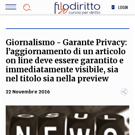
Salta
LOGIN
al
contenuto
DIRITTO
principale
ECONOMIA
SOCIETÀ
Giornalismo - Garante Privacy:
MEDICINA
l’aggiornamento di un articolo
SCIENZA
on line deve essere garantito e
STORIA E FILOSOFIA
immediatamente visibile, sia
INNOVAZIONE
nel titolo sia nella preview
ALTRO
22 Novembre 2016
TEAM
FILODIRITTO
REDAZIONE
COMITATO SCIENTIFICO
AUTORI
CURATORI
FOTOGRAFI
PARTNER
COLLABORA CON NOI