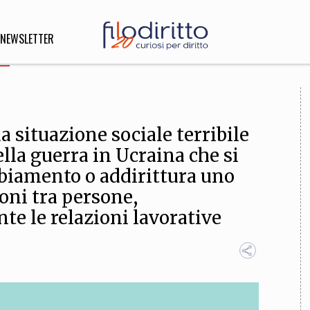
NEWSLETTER
DIRITTO
 situazione sociale terribile
lità,
o, Esteri
lla guerra in Ucraina che si
mbiamento o addirittura uno
oni tra persone,
SOFIA
INNOVAZIONE
e le relazioni lavorative
che,
Scienze informatiche,
Arte,
ligione
Architettura, Ingegneria