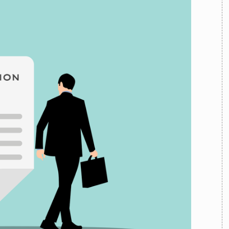
TEAM
AZIONE
COMITATO SCIENTIFICO
AUTORI
CURATORI
FOTOGRAFI
PARTNER
C
EXTRA
CODICI
RUBRICHE
LIBRI
PROCEEDINGS
PUBBLICITÀ
CONTATTI
SOCIAL MEDIA