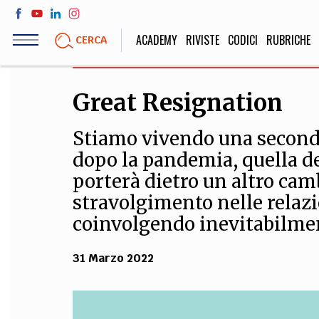
Salta
al
ACADEMY
RIVISTE
CODICI
RUBRICHE
CERCA
contenuto
principale
Great Resignation
LIFE STYLE
SOCIETÀ
Stiamo vivendo una seconda
Sport, Cucina, Viaggi,
Politica, Attua
Moda
Educazione, Lavor
dopo la pandemia, quella de
porterà dietro un altro ca
stravolgimento nelle relazi
STORIA E FILO
coinvolgendo inevitabilment
Scienze stori
31 Marzo 2022
umanistiche, Re