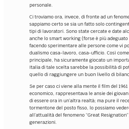
personale.
Ci troviamo ora, invece, di fronte ad un fen
sappiamo certo se sia un fatto solo contingen
tipi di lavoratori. Sono state cercate e date a
anche lo smart working (forse è più adeguato
facendo sperimentare alle persone come vi pos
dualismo casa-lavoro, casa-ufficio. Così come
principale, ha sicuramente giocato un importan
Italia di tale scelta sarebbe la possibilità di p
quello di raggiungere un buon livello di bilan
Se per caso ci viene alla mente il film del 19
economico, rappresentava le ansie dei giovan
di essere ora in un’altra realtà; ma pure il re
tormentone del posto fisso, lo possiamo veder
all’attualità del fenomeno “Great Resignation
generazioni.