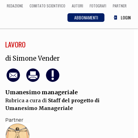
REDAZIONE
COMITATO SCIENTIFICO
AUTORI
FOTOGRAFI
PARTNER
ABBONAMENTI
LOGIN
LAVORO
SCIENZA
ECONOMIA
Matematica, Fisica,
di
Simone Vender
Biologia, Cifrematica,
Medicina
Umanesimo manageriale
CULTURA
Rubrica a cura di
Staff del progetto di
 Cinema, Musica,
Umanesimo Manageriale
Letteratura
Partner