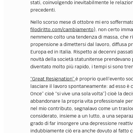
stati, coinvolgendo inevitabilmente le relazio
precedenti.
Nello scorso mese di ottobre mi ero soffermat
filodiritto.com/cambiamento
), non certo imm
nemmeno colto una tendenza di massa, che rig
propensione a dimettersi dal lavoro, diffusa pr
Europa ed in Italia. Rispetto ai decenni passat
novità della società statunitense prendevano p
diventato molto più rapido, i tempi si sono t
“Great Resignation”
è proprio quell’evento soc
lasciare il lavoro spontaneamente: ad esso è 
Once” cioè “si vive una sola volta”) cioè la dec
abbandonare la propria vita professionale per
nel mio contributo, segnalavo come un trasloc
considerato, insieme a un lutto, a una separazio
grado di far insorgere una depressione reattiv
indubbiamente ciò era anche dovuto al fatto che