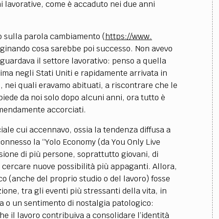
ni lavorative, come è accaduto nei due anni
o sulla parola cambiamento (
https://www.
aginando cosa sarebbe poi successo. Non avevo
uardava il settore lavorativo: penso a quella
ima negli Stati Uniti e rapidamente arrivata in
i, nei quali eravamo abituati, a riscontrare che le
iede da noi solo dopo alcuni anni, ora tutto è
remendamente accorciati.
iale cui accennavo, ossia la tendenza diffusa a
connesso la “Yolo Economy (da You Only Live
isione di più persone, soprattutto giovani, di
 cercare nuove possibilità più appaganti. Allora,
o (anche del proprio studio o del lavoro) fosse
ne, tra gli eventi più stressanti della vita, in
a o un sentimento di nostalgia patologico:
 il lavoro contribuiva a consolidare l’identità