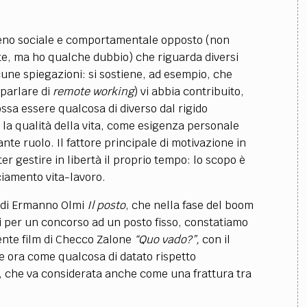
omeno sociale e comportamentale opposto (non
te, ma ho qualche dubbio) che riguarda diversi
lcune spiegazioni: si sostiene, ad esempio, che
 parlare di
remote working
) vi abbia contribuito,
sa essere qualcosa di diverso dal rigido
 la qualità della vita, come esigenza personale
te ruolo. Il fattore principale di motivazione in
oter gestire in libertà il proprio tempo: lo scopo è
ciamento vita-lavoro.
61 di Ermanno Olmi
Il posto
, che nella fase del boom
i per un concorso ad un posto fisso, constatiamo
cente film di Checco Zalone
“Quo vado?”,
con il
e ora come qualcosa di datato rispetto
”, che va considerata anche come una frattura tra