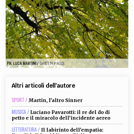
EXTRA
CODICI
RUBRICHE
LIBRI
PROCEEDINGS
PUBBLICITÀ
CONTATTI
SOCIAL MEDIA
PH. LUCA MARTINI
/
GREEN PASS
Altri articoli dell'autore
SPORT /
Martin, l’altro Sinner
MUSICA /
Luciano Pavarotti: il re del do di
petto e il miracolo dell’incidente aereo
LETTERATURA /
Il labirinto dell’empatia: