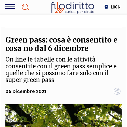
Salta
LOGIN
al
contenuto
DIRITTO
principale
ECONOMIA
SOCIETÀ
Green pass: cosa è consentito e
MEDICINA
cosa no dal 6 dicembre
SCIENZA
On line le tabelle con le attività
STORIA E FILOSOFIA
consentite con il green pass semplice e
INNOVAZIONE
quelle che si possono fare solo con il
ALTRO
super green pass
06 Dicembre 2021
TEAM
FILODIRITTO
REDAZIONE
COMITATO SCIENTIFICO
AUTORI
CURATORI
FOTOGRAFI
PARTNER
COLLABORA CON NOI