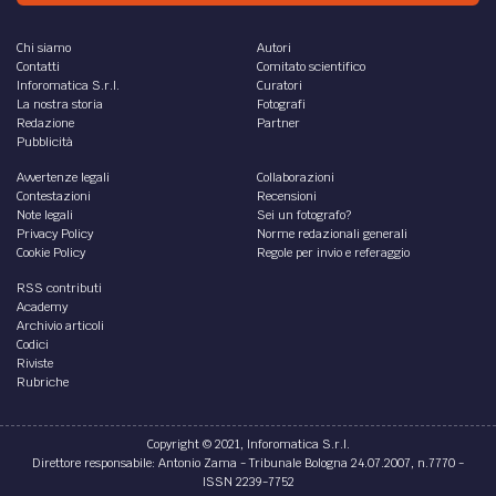
Chi siamo
Autori
Contatti
Comitato scientifico
Inforomatica S.r.l.
Curatori
La nostra storia
Fotografi
Redazione
Partner
Pubblicità
Avvertenze legali
Collaborazioni
Contestazioni
Recensioni
Note legali
Sei un fotografo?
Privacy Policy
Norme redazionali generali
Cookie Policy
Regole per invio e referaggio
RSS contributi
Academy
Archivio articoli
Codici
Riviste
Rubriche
Copyright © 2021, Inforomatica S.r.l.
Direttore responsabile: Antonio Zama - Tribunale Bologna 24.07.2007, n.7770 -
ISSN 2239-7752