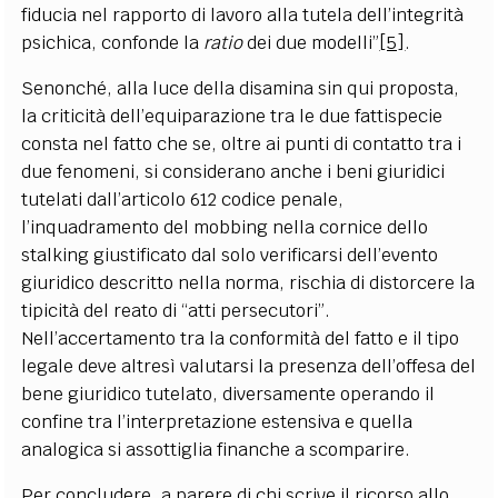
fiducia nel rapporto di lavoro alla tutela dell’integrità
psichica, confonde la
ratio
dei due modelli”
[5]
.
Senonché, alla luce della disamina sin qui proposta,
la criticità dell’equiparazione tra le due fattispecie
consta nel fatto che se, oltre ai punti di contatto tra i
due fenomeni, si considerano anche i beni giuridici
tutelati dall’articolo 612 codice penale,
l’inquadramento del mobbing nella cornice dello
stalking giustificato dal solo verificarsi dell’evento
giuridico descritto nella norma, rischia di distorcere la
tipicità del reato di “atti persecutori”.
Nell’accertamento tra la conformità del fatto e il tipo
legale deve altresì valutarsi la presenza dell’offesa del
bene giuridico tutelato, diversamente operando il
confine tra l’interpretazione estensiva e quella
analogica si assottiglia finanche a scomparire.
Per concludere, a parere di chi scrive il ricorso allo