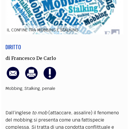
EXTRA
CODICI
RUBRICHE
LIBRI
PROCEEDINGS
PUBBLICITÀ
CONTATTI
IL CONFINE TRA MOBBING E STALKING
SOCIAL MEDIA
DIRITTO
di
Francesco De Carlo
Mobbing
,
Stalking
,
penale
Dall’inglese
to mob
(attaccare, assalire) il fenomeno
del mobbing si presenta come una fattispecie
complessa. Si tratta di una condotta conflittuale e