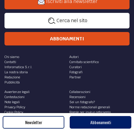
Iscriviti alla newsletter
Cerca nel sito
ABBONAMENTI
Chi siamo
Autori
Contatti
Comitato scientifico
Inforomatica S.r.l.
Curatori
La nostra storia
Fotografi
Redazione
Partner
Pubblicità
Avvertenze legali
Collaborazioni
Contestazioni
Recensioni
Note legali
Sei un fotografo?
Privacy Policy
Norme redazionali generali
Cookie Policy
Regole per invio e referaggio
Newsletter
Abbonamenti
RSS contributi
Academy
Archivio articoli