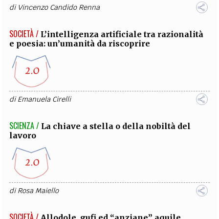
di
Vincenzo Candido Renna
SOCIETÀ /
L’intelligenza artificiale tra razionalità
e poesia: un’umanità da riscoprire
di
Emanuela Cirelli
SCIENZA /
La chiave a stella o della nobiltà del
lavoro
di
Rosa Maiello
SOCIETÀ /
Allodole, gufi ed “anziane” aquile