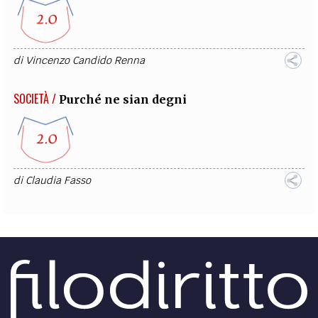
di
Vincenzo Candido Renna
SOCIETÀ /
Purché ne sian degni
di
Claudia Fasso