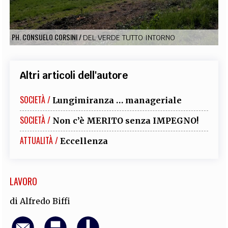
EXTRA
CODICI
RUBRICHE
LIBRI
PROCEEDINGS
PUBBLICITÀ
CONTATTI
PH. CONSUELO CORSINI
/
DEL VERDE TUTTO INTORNO
SOCIAL MEDIA
Altri articoli dell'autore
SOCIETÀ /
Lungimiranza … manageriale
SOCIETÀ /
Non c’è MERITO senza IMPEGNO!
ATTUALITÀ /
Eccellenza
LAVORO
di
Alfredo Biffi