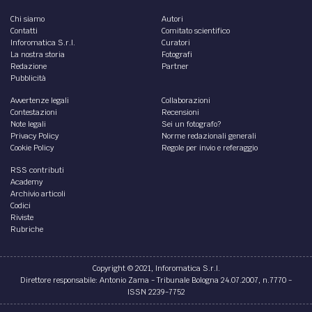
Chi siamo
Autori
Contatti
Comitato scientifico
Inforomatica S.r.l.
Curatori
La nostra storia
Fotografi
Redazione
Partner
Pubblicità
Avvertenze legali
Collaborazioni
Contestazioni
Recensioni
Note legali
Sei un fotografo?
Privacy Policy
Norme redazionali generali
Cookie Policy
Regole per invio e referaggio
RSS contributi
Academy
Archivio articoli
Codici
Riviste
Rubriche
Copyright © 2021, Inforomatica S.r.l.
Direttore responsabile: Antonio Zama - Tribunale Bologna 24.07.2007, n.7770 -
ISSN 2239-7752