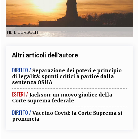
EXTRA
CODICI
RUBRICHE
LIBRI
PROCEEDINGS
PUBBLICITÀ
CONTATTI
NEIL GORSUCH
SOCIAL MEDIA
Altri articoli dell'autore
DIRITTO /
Separazione dei poteri e principio
di legalità: spunti critici a partire dalla
sentenza OSHA
ESTERI /
Jackson: un nuovo giudice della
Corte suprema federale
DIRITTO /
Vaccino Covid: la Corte Suprema si
pronuncia