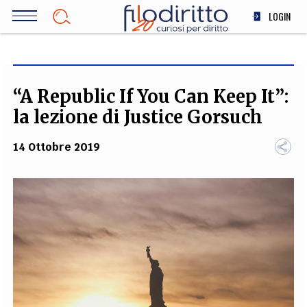
Salta
LOGIN
al
contenuto
DIRITTO
principale
ECONOMIA
SOCIETÀ
“A Republic If You Can Keep It”:
MEDICINA
la lezione di Justice Gorsuch
SCIENZA
14 Ottobre 2019
STORIA E FILOSOFIA
INNOVAZIONE
ALTRO
TEAM
FILODIRITTO
REDAZIONE
COMITATO SCIENTIFICO
AUTORI
CURATORI
FOTOGRAFI
PARTNER
COLLABORA CON NOI