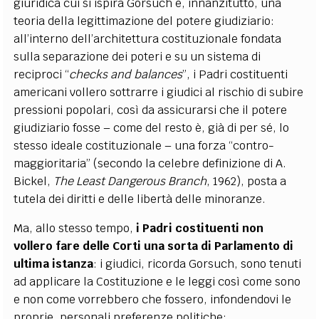
giuridica cui si ispira Gorsuch è, innanzitutto, una
teoria della legittimazione del potere giudiziario:
all’interno dell’architettura costituzionale fondata
sulla separazione dei poteri e su un sistema di
reciproci “
checks and balances
”, i Padri costituenti
americani vollero sottrarre i giudici al rischio di subire
pressioni popolari, così da assicurarsi che il potere
giudiziario fosse – come del resto è, già di per sé, lo
stesso ideale costituzionale – una forza “contro-
maggioritaria” (secondo la celebre definizione di A.
Bickel,
The Least Dangerous Branch
, 1962), posta a
tutela dei diritti e delle libertà delle minoranze.
Ma, allo stesso tempo,
i Padri costituenti non
vollero fare delle Corti una sorta di Parlamento di
ultima istanza
: i giudici, ricorda Gorsuch, sono tenuti
ad applicare la Costituzione e le leggi così come sono
e non come vorrebbero che fossero, infondendovi le
proprie, personali preferenze politiche;