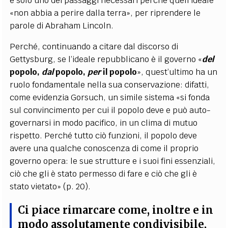
è solo uno dei passaggi necessari perché quell’ideale
«non abbia a perire dalla terra», per riprendere le
parole di Abraham Lincoln.
Perché, continuando a citare dal discorso di
Gettysburg, se l’ideale repubblicano è il governo «
del
popolo,
dal
popolo,
per
il popolo
», quest’ultimo ha un
ruolo fondamentale nella sua conservazione: difatti,
come evidenzia Gorsuch, un simile sistema «si fonda
sul convincimento per cui il popolo deve e può auto-
governarsi in modo pacifico, in un clima di mutuo
rispetto. Perché tutto ciò funzioni, il popolo deve
avere una qualche conoscenza di come il proprio
governo opera: le sue strutture e i suoi fini essenziali,
ciò che gli è stato permesso di fare e ciò che gli è
stato vietato» (p. 20).
Ci piace rimarcare come, inoltre e in
modo assolutamente condivisibile,