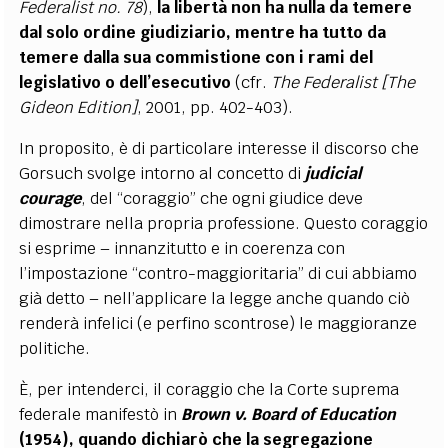
Federalist no. 78
),
la libertà non ha nulla da temere
dal solo ordine giudiziario, mentre ha tutto da
temere dalla sua commistione con i rami del
legislativo o dell’esecutivo
(cfr.
The Federalist [The
Gideon Edition]
, 2001, pp. 402-403).
In proposito, è di particolare interesse il discorso che
Gorsuch svolge intorno al concetto di
judicial
courage
, del “coraggio” che ogni giudice deve
dimostrare nella propria professione. Questo coraggio
si esprime – innanzitutto e in coerenza con
l’impostazione “contro-maggioritaria” di cui abbiamo
già detto – nell’applicare la legge anche quando ciò
renderà infelici (e perfino scontrose) le maggioranze
politiche.
È, per intenderci, il coraggio che la Corte suprema
federale manifestò in
Brown v. Board of Education
(1954), quando dichiarò che la segregazione