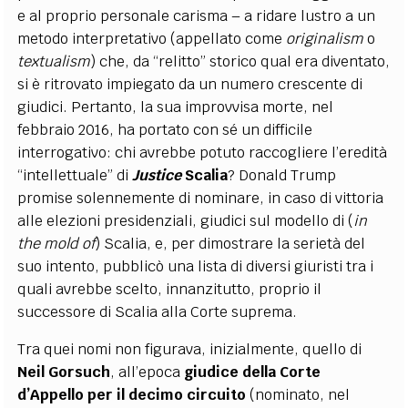
e al proprio personale carisma – a ridare lustro a un
metodo interpretativo (appellato come
originalism
o
textualism
) che, da “relitto” storico qual era diventato,
si è ritrovato impiegato da un numero crescente di
giudici. Pertanto, la sua improvvisa morte, nel
febbraio 2016, ha portato con sé un difficile
interrogativo: chi avrebbe potuto raccogliere l’eredità
“intellettuale” di
Justice
Scalia
? Donald Trump
promise solennemente di nominare, in caso di vittoria
alle elezioni presidenziali, giudici sul modello di (
in
the mold of
) Scalia, e, per dimostrare la serietà del
suo intento, pubblicò una lista di diversi giuristi tra i
quali avrebbe scelto, innanzitutto, proprio il
successore di Scalia alla Corte suprema.
Tra quei nomi non figurava, inizialmente, quello di
Neil Gorsuch
, all’epoca
giudice della Corte
d’Appello per il decimo circuito
(nominato, nel