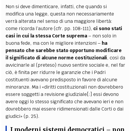
Non si deve dimenticare, infatti, che quando si
modifica una legge, questa non necessariamente
verrà alterata nel senso di una maggiore libertà:
come ricorda l’autore (cfr. pp. 108-111),
ci sono stati
casi in cui la stessa Corte suprema
– non solo in
buona fede, ma con le migliore intenzioni –
ha
pensato che sarebbe stato opportuno modificare
il significato di alcune norme costituzionali
, così da
avvicinarle al (preteso) nuovo sentire sociale e, nel far
ciò, è finita per ridurre le garanzie che i Padri
costituenti avevano predisposto in favore di alcune
minoranze. Ma i «diritti costituzionali non dovrebbero
essere soggetti a revisione giudiziale[:] essi devono
avere oggi lo stesso significato che avevano ieri e non
dovrebbero mai essere ridimensionati dalle Corti o dai
giudici» (p. 25).
I moderni sistemi democratici – non