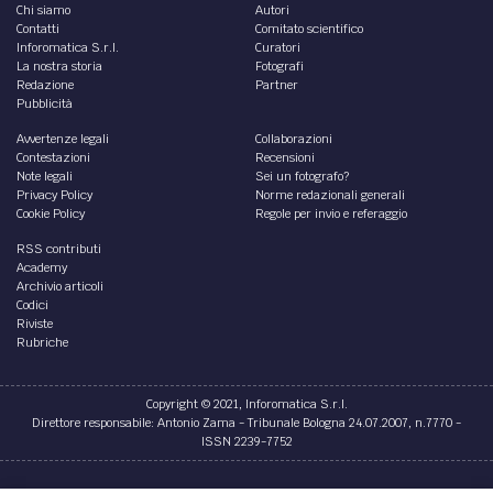
Chi siamo
Autori
Contatti
Comitato scientifico
Inforomatica S.r.l.
Curatori
La nostra storia
Fotografi
Redazione
Partner
Pubblicità
Avvertenze legali
Collaborazioni
Contestazioni
Recensioni
Note legali
Sei un fotografo?
Privacy Policy
Norme redazionali generali
Cookie Policy
Regole per invio e referaggio
RSS contributi
Academy
Archivio articoli
Codici
Riviste
Rubriche
Copyright © 2021, Inforomatica S.r.l.
Direttore responsabile: Antonio Zama - Tribunale Bologna 24.07.2007, n.7770 -
ISSN 2239-7752