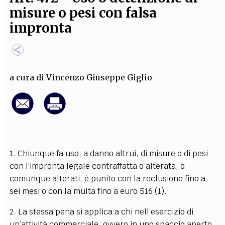
misure o pesi con falsa
EXTRA
impronta
CODICI
RUBRICHE
LIBRI
PROCEEDINGS
PUBBLICITÀ
CONTATTI
SOCIAL MEDIA
a cura di
Vincenzo Giuseppe Giglio
1. Chiunque fa uso, a danno altrui, di misure o di pesi
con l’impronta legale contraffatta o alterata, o
comunque alterati, è punito con la reclusione fino a
sei mesi o con la multa fino a euro 516
(1)
.
2. La stessa pena si applica a chi nell’esercizio di
un’attività commerciale, ovvero in uno spaccio aperto