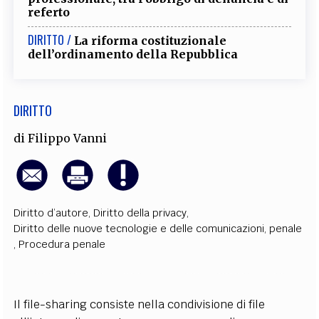
referto
EXTRA
DIRITTO /
CODICI
RUBRICHE
LIBRI
PROCEEDINGS
PUBBLICITÀ
CONTATTI
La riforma costituzionale
dell’ordinamento della Repubblica
SOCIAL MEDIA
DIRITTO
di
Filippo Vanni
Diritto d’autore
,
Diritto della privacy
,
Diritto delle nuove tecnologie e delle comunicazioni
,
penale
,
Procedura penale
Il file-sharing consiste nella condivisione di file