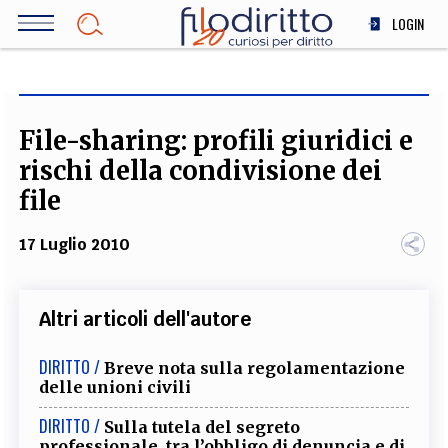
Salta
LOGIN
al
contenuto
DIRITTO
principale
ECONOMIA
SOCIETÀ
File-sharing: profili giuridici e
MEDICINA
rischi della condivisione dei
SCIENZA
file
STORIA E FILOSOFIA
17 Luglio 2010
INNOVAZIONE
ALTRO
Altri articoli dell'autore
TEAM
DIRITTO /
Breve nota sulla regolamentazione
delle unioni civili
FILODIRITTO
REDAZIONE
COMITATO SCIENTIFICO
AUTORI
CURATORI
FOTOGRAFI
PARTNER
COLLABORA CON NOI
DIRITTO /
Sulla tutela del segreto
professionale, tra l’obbligo di denuncia e di