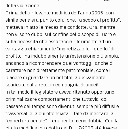
della violazione.
Prima della rilevante modifica dell’anno 2005, con
simile pena era punito colui che, “a scopo di profitto”,
metteva in atto le medesime condotte. Ora, mentre
non vi sono dubbi sul confine dello scopo di lucro e
sulla necessità che esso faccia riferimento ad un
vantaggio chiaramente “monetizzabile”, quello “di
profitto” ha indubbiamente un’estensione più ampia,
andando a ricomprendere quei vantaggi, anche di
carattere non direttamente patrimoniale, come il
piacere di guardare un bel film, abusivamente
scaricato dalla rete, in compagnia di amici!
In tal modo il legislatore aveva ritenuto opportuno
criminalizzare comportamenti che tuttavia, col
passare del tempo sono divenuti sempre più diffusi e
trasversali e la cui offensività – tale da meritare la
“copertura penale” – era per lo meno dubbia. Con la
citata modifica introdotta dal D.L. 7/2005 si è invece