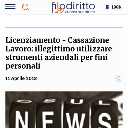
Salta
LOGIN
al
contenuto
DIRITTO
principale
ECONOMIA
SOCIETÀ
Licenziamento - Cassazione
MEDICINA
Lavoro: illegittimo utilizzare
SCIENZA
strumenti aziendali per fini
STORIA E FILOSOFIA
personali
INNOVAZIONE
11 Aprile 2018
ALTRO
TEAM
FILODIRITTO
REDAZIONE
COMITATO SCIENTIFICO
AUTORI
CURATORI
FOTOGRAFI
PARTNER
COLLABORA CON NOI