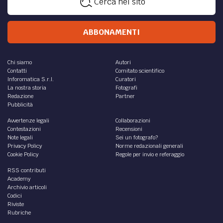
Cerca nel sito
ABBONAMENTI
Chi siamo
Autori
Contatti
Comitato scientifico
Inforomatica S.r.l.
Curatori
La nostra storia
Fotografi
Redazione
Partner
Pubblicità
Avvertenze legali
Collaborazioni
Contestazioni
Recensioni
Note legali
Sei un fotografo?
Privacy Policy
Norme redazionali generali
Cookie Policy
Regole per invio e referaggio
RSS contributi
Academy
Archivio articoli
Codici
Riviste
Rubriche