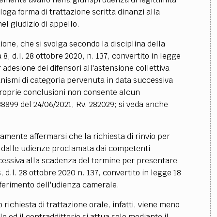
oga forma di trattazione scritta dinanzi alla
l giudizio di appello.
azione, che si svolga secondo la disciplina della
 8, d.l. 28 ottobre 2020, n. 137, convertito in legge
r adesione dei difensori all'astensione collettiva
nismi di categoria pervenuta in data successiva
proprie conclusioni non consente alcun
38899 del 24/06/2021, Rv. 282029; si veda anche
amente affermarsi che la richiesta di rinvio per
va dalle udienze proclamata dai competenti
cessiva alla scadenza del termine per presentare
s, d.l. 28 ottobre 2020 n. 137, convertito in legge 18
ferimento dell'udienza camerale.
richiesta di trattazione orale, infatti, viene meno
le ed il contraddittorio si attua solo mediante il