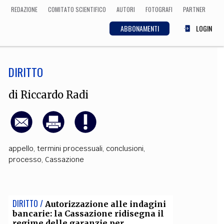
REDAZIONE
COMITATO SCIENTIFICO
AUTORI
FOTOGRAFI
PARTNER
ABBONAMENTI
LOGIN
DIRITTO
SCIENZA
ECONOMIA
Matematica, Fisica,
di
Riccardo Radi
Biologia, Cifrematica,
Medicina
appello
,
termini processuali
,
conclusioni
,
CULTURA
processo
,
Cassazione
 Cinema, Musica,
Letteratura
DIRITTO /
Autorizzazione alle indagini
bancarie: la Cassazione ridisegna il
regime delle garanzie per