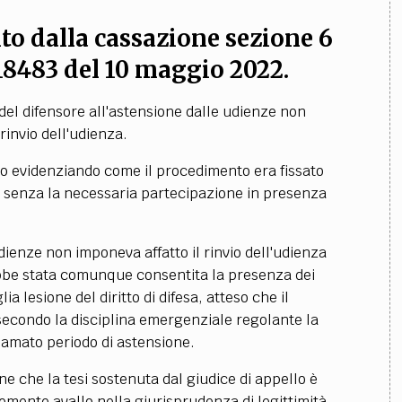
lito dalla cassazione sezione 6
8483 del 10 maggio 2022.
 del difensore all'astensione dalle udienze non
rinvio dell'udienza.
nto evidenziando come il procedimento era fissato
i, senza la necessaria partecipazione in presenza
ienze non imponeva affatto il rinvio dell'udienza
bbe stata comunque consentita la presenza dei
a lesione del diritto di difesa, atteso che il
secondo la disciplina emergenziale regolante la
lamato periodo di astensione.
ne che la tesi sostenuta dal giudice di appello è
emente avallo nella giurisprudenza di legittimità