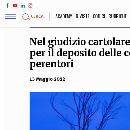
Salta
al
ACADEMY
RIVISTE
CODICI
RUBRICHE
CERCA
contenuto
principale
Nel giudizio cartolare
LIFE STYLE
SOCIETÀ
per il deposito delle 
Sport, Cucina, Viaggi,
Politica, Attua
Moda
Educazione, Lavor
perentori
13 Maggio 2022
STORIA E FILO
Scienze stori
umanistiche, Re