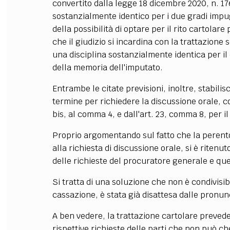
convertito dalla legge 18 dicembre 2020, n. 1
sostanzialmente identico per i due gradi impu
della possibilità di optare per il rito cartolar
che il giudizio si incardina con la trattazione 
una disciplina sostanzialmente identica per il 
della memoria dell'imputato.
Entrambe le citate previsioni, inoltre, stabil
termine per richiedere la discussione orale, com
bis, al comma 4, e dall'art. 23, comma 8, per il
Proprio argomentando sul fatto che la perentor
alla richiesta di discussione orale, si è ritenut
delle richieste del procuratore generale e que
Si tratta di una soluzione che non è condivisibi
cassazione, è stata già disattesa dalle pronu
A ben vedere, la trattazione cartolare prevede
rispettive richieste delle parti che non può ch