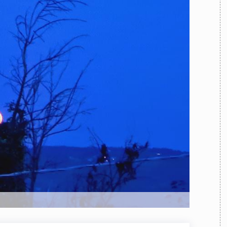
TEAM
AZIONE
COMITATO SCIENTIFICO
AUTORI
CURATORI
FOTOGRAFI
PARTNER
C
EXTRA
CODICI
RUBRICHE
LIBRI
PROCEEDINGS
PUBBLICITÀ
CONTATTI
SOCIAL MEDIA