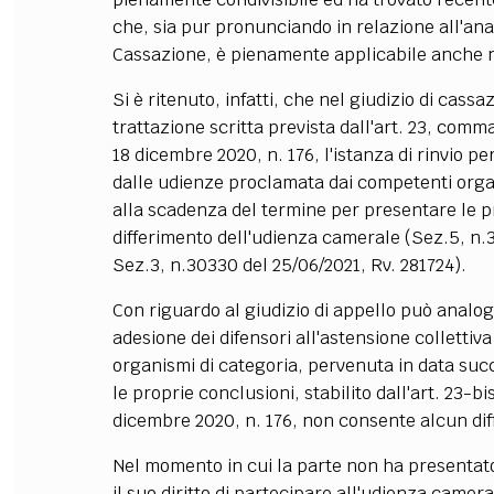
che, sia pur pronunciando in relazione all'anal
Cassazione, è pienamente applicabile anche ne
Si è ritenuto, infatti, che nel giudizio di cass
trattazione scritta prevista dall'art. 23, comma
18 dicembre 2020, n. 176, l'istanza di rinvio pe
dalle udienze proclamata dai competenti orga
alla scadenza del termine per presentare le 
differimento dell'udienza camerale (Sez.5, n.
Sez.3, n.30330 del 25/06/2021, Rv. 281724).
Con riguardo al giudizio di appello può analog
adesione dei difensori all'astensione colletti
organismi di categoria, pervenuta in data suc
le proprie conclusioni, stabilito dall'art. 23-bi
dicembre 2020, n. 176, non consente alcun dif
Nel momento in cui la parte non ha presentato 
il suo diritto di partecipare all'udienza camera