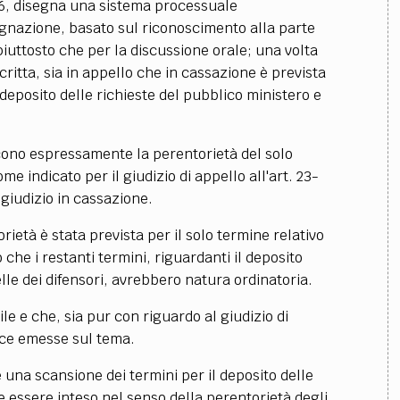
76, disegna una sistema processuale
gnazione, basato sul riconoscimento alla parte
e piuttosto che per la discussione orale; una volta
scritta, sia in appello che in cassazione è prevista
deposito delle richieste del pubblico ministero e
iscono espressamente la perentorietà del solo
e indicato per il giudizio di appello all'art. 23-
 giudizio in cassazione.
ietà è stata prevista per il solo termine relativo
o che i restanti termini, riguardanti il deposito
lle dei difensori, avrebbero natura ordinatoria.
le e che, sia pur con riguardo al giudizio di
nce emesse sul tema.
 una scansione dei termini per il deposito delle
e essere inteso nel senso della perentorietà degli