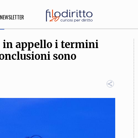
NEWSLETTER
 in appello i termini
DIRITTO
conclusioni sono
lità,
o, Esteri
SOFIA
INNOVAZIONE
che,
Scienze informatiche,
Arte,
ligione
Architettura, Ingegneria