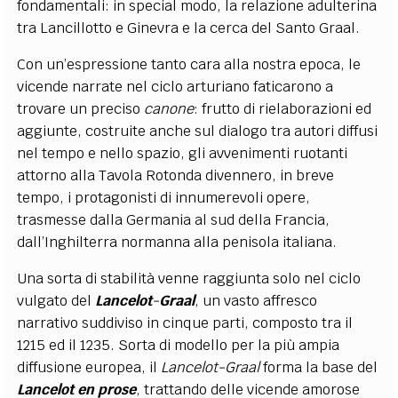
fondamentali: in special modo, la relazione adulterina
tra Lancillotto e Ginevra e la cerca del Santo Graal.
Con un’espressione tanto cara alla nostra epoca, le
vicende narrate nel ciclo arturiano faticarono a
trovare un preciso
canone
: frutto di rielaborazioni ed
aggiunte, costruite anche sul dialogo tra autori diffusi
nel tempo e nello spazio, gli avvenimenti ruotanti
attorno alla Tavola Rotonda divennero, in breve
tempo, i protagonisti di innumerevoli opere,
trasmesse dalla Germania al sud della Francia,
dall’Inghilterra normanna alla penisola italiana.
Una sorta di stabilità venne raggiunta solo nel ciclo
vulgato del
Lancelot
-
Graal
, un vasto affresco
narrativo suddiviso in cinque parti, composto tra il
1215 ed il 1235. Sorta di modello per la più ampia
diffusione europea, il
Lancelot-Graal
forma la base del
Lancelot
en
prose
, trattando delle vicende amorose