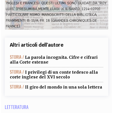
INGLESI E FRANCESI. QUESTI ULTIMI SONO GUIDATI DA “ROY
EXTRA
LUIS” (PRESUMIBILMENTE LUIGI IX IL SANTO, 1214-1270).
CODICI
RUBRICHE
LIBRI
PROCEEDINGS
PUBBLICITÀ
CONTATTI
PARTICOLARE ASMO, MANOSCRITTI DELLA BIBLIOTECA,
FRAMMENTI, B. 11/A, FR. 18 (GRANDES CHRONIQUES DE
FRANCE).
SOCIAL MEDIA
Altri articoli dell'autore
STORIA /
La parola incognita. Cifre e cifrari
alla Corte estense
STORIA /
I privilegi di un conte tedesco alla
corte inglese del XVI secolo
STORIA /
Il giro del mondo in una sola lettera
LETTERATURA