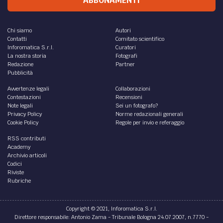
ABBONAMENTI
Chi siamo
Autori
Contatti
Comitato scientifico
Inforomatica S.r.l.
Curatori
La nostra storia
Fotografi
Redazione
Partner
Pubblicità
Avvertenze legali
Collaborazioni
Contestazioni
Recensioni
Note legali
Sei un fotografo?
Privacy Policy
Norme redazionali generali
Cookie Policy
Regole per invio e referaggio
RSS contributi
Academy
Archivio articoli
Codici
Riviste
Rubriche
Copyright © 2021, Inforomatica S.r.l.
Direttore responsabile: Antonio Zama - Tribunale Bologna 24.07.2007, n.7770 -