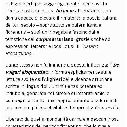
indegni, certi passaggi vagamente licenziosi, la
ricerca costante di una
fin’amor
al servizio di una
dama capace di elevare il rimatore: la poesia italiana
del XIII secolo – soprattutto se palermitana e
fiorentina – subì un innegabile fascino dalle
tematiche del
corpus
arturiano
, grazie anche ad
espressioni letterarie locali quali il
Tristano
Riccardiano
.
Dante stesso non fu immune a questa influenza: il
De
vulgari eloquentia
ci informa esplicitamente sulle
letture svolte dall’Alighieri delle vicende arturiane
scritte in lingua d’oïl. Un’influenza potente ed
indubbia, generata nel circolo di letterati amici e
compagni di Dante, ma rappresentante una forma di
poetica non più accettabile ai tempi della
Commedia
.
Liberato da quella mondanità carnale e peccaminosa
caratteristica del periodo fiorentino, che lo aveva