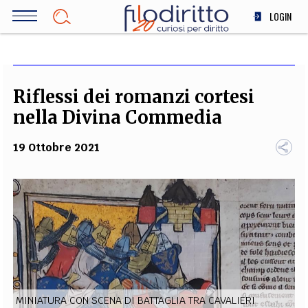
Salta
LOGIN
al
contenuto
DIRITTO
principale
ECONOMIA
SOCIETÀ
Riflessi dei romanzi cortesi
MEDICINA
nella Divina Commedia
SCIENZA
19 Ottobre 2021
STORIA E FILOSOFIA
INNOVAZIONE
ALTRO
TEAM
FILODIRITTO
REDAZIONE
COMITATO SCIENTIFICO
AUTORI
CURATORI
FOTOGRAFI
PARTNER
COLLABORA CON NOI
MINIATURA CON SCENA DI BATTAGLIA TRA CAVALIERI