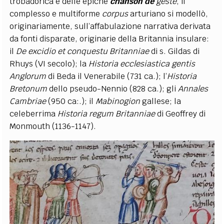
trobadorica e delle epiche
chanson de
geste
, il
complesso e multiforme
corpus
arturiano si modellò,
originariamente, sull’affabulazione narrativa derivata
da fonti disparate, originarie della Britannia insulare:
il
De excidio et conquestu Britanniae
di s. Gildas di
Rhuys (VI secolo); la
Historia ecclesiastica gentis
Anglorum
di Beda il Venerabile (731 ca.); l’
Historia
Bretonum
dello pseudo-Nennio (828 ca.); gli
Annales
Cambriae
(950 ca:.); il
Mabinogion
gallese; la
celeberrima
Historia regum Britanniae
di Geoffrey di
Monmouth (1136-1147).