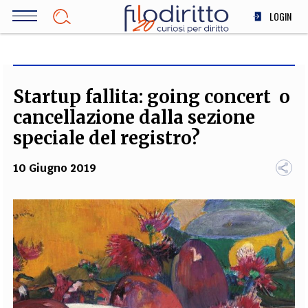
Salta
LOGIN
al
contenuto
DIRITTO
principale
ECONOMIA
SOCIETÀ
Startup fallita: going concert o
MEDICINA
cancellazione dalla sezione
SCIENZA
speciale del registro?
STORIA E FILOSOFIA
10 Giugno 2019
INNOVAZIONE
ALTRO
TEAM
FILODIRITTO
REDAZIONE
COMITATO SCIENTIFICO
AUTORI
CURATORI
FOTOGRAFI
PARTNER
COLLABORA CON NOI