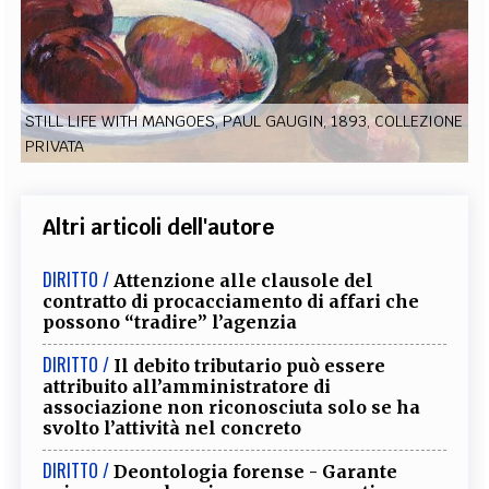
EXTRA
CODICI
RUBRICHE
LIBRI
PROCEEDINGS
PUBBLICITÀ
CONTATTI
STILL LIFE WITH MANGOES, PAUL GAUGIN, 1893, COLLEZIONE
SOCIAL MEDIA
PRIVATA
Altri articoli dell'autore
DIRITTO /
Attenzione alle clausole del
contratto di procacciamento di affari che
possono “tradire” l’agenzia
DIRITTO /
Il debito tributario può essere
attribuito all’amministratore di
associazione non riconosciuta solo se ha
svolto l’attività nel concreto
DIRITTO /
Deontologia forense - Garante