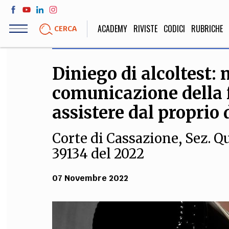
Salta
al
ACADEMY
RIVISTE
CODICI
RUBRICHE
CERCA
contenuto
principale
Diniego di alcoltest: 
LIFE STYLE
SOCIETÀ
comunicazione della f
Sport, Cucina, Viaggi,
Politica, Attua
Moda
Educazione, Lavor
assistere dal proprio 
Corte di Cassazione, Sez. Q
39134 del 2022
STORIA E FILO
Scienze stori
07 Novembre 2022
umanistiche, Re