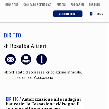
REDAZIONE
COMITATO SCIENTIFICO
AUTORI
FOTOGRAFI
PARTNER
ABBONAMENTI
LOGIN
DIRITTO
SCIENZA
ECONOMIA
Matematica, Fisica,
di
Rosalba Altieri
Biologia, Cifrematica,
Medicina
alcool
,
stato d'ebbrezza
,
circolazione stradale
,
CULTURA
tasso alcolemico
,
Cassazione
 Cinema, Musica,
Letteratura
DIRITTO /
Autorizzazione alle indagini
bancarie: la Cassazione ridisegna il
regime delle garanzie per