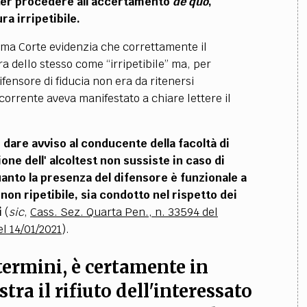
oter procedere all’accertamento
de quo
,
ra irripetibile.
ma Corte evidenzia che correttamente il
 dello stesso come “irripetibile” ma, per
fensore di fiducia non era da ritenersi
icorrente aveva manifestato a chiare lettere il
i dare avviso al conducente della facoltà di
one dell' alcoltest non sussiste in caso di
uanto la presenza del difensore è funzionale a
non ripetibile, sia condotto nel rispetto dei
i
(
sic
,
Cass. Sez. Quarta Pen., n. 33594 del
el 14/01/2021
).
 termini, è certamente in
tra il rifiuto dell'interessato