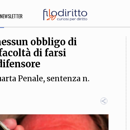
NEWSLETTER
nessun obbligo di
DIRITTO
acoltà di farsi
lità,
o, Esteri
difensore
uarta Penale, sentenza n.
SOFIA
INNOVAZIONE
che,
Scienze informatiche,
Arte,
ligione
Architettura, Ingegneria