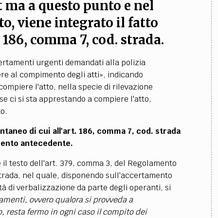
st ma a questo punto e nel
o, viene integrato il fatto
. 186, comma 7, cod. strada.
certamenti urgenti demandati alla polizia
re al compimento degli atti»
, indica
ndo
ompiere l'atto, nella specie di rilevazione
se ci si sta apprestando a compiere l'atto,
to.
tantaneo di cui all'art. 186, comma 7, cod. strada
mento antecedente.
il testo dell'art. 379, comma 3, del Regolamento
strada, nel quale, disponendo sull'accertamento
tà di verbalizzazione da parte degli operanti, si
amenti, ovvero qualora si provveda a
o, resta fermo in ogni caso il compito dei