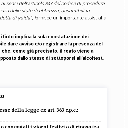
, ai sensi dell'articolo 347 del codice di procedura
enza dello stato di ebbrezza, desumibili in
dotta di guida”, f
ornisce un importante assist alla
ifiuto implica la sola constatazione dei
le dare avviso e/o registrare la presenza del
 che, come già precisato, il reato viene a
posto dallo stesso di sottoporsi all’alcoltest.
to
esse della legge ex art. 363 c.p.c.:
computati i giorni festivi o di riposo tra