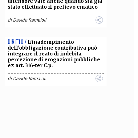
difensore vale anche quando sia già
stato effettuato il prelievo ematico
di
Davide Ramaioli
DIRITTO /
L’inadempimento
dell’obbligazione contributiva può
integrare il reato di indebita
percezione di erogazioni pubbliche
ex art. 316-ter C.p.
di
Davide Ramaioli