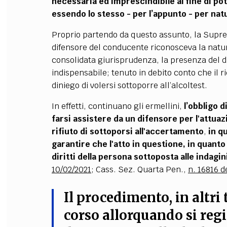
necessaria ed imprescindibile al fine di p
essendo lo stesso - per l’appunto - per natu
Proprio partendo da questo assunto, la Supre
difensore del conducente riconosceva la natura
consolidata giurisprudenza, la presenza del di
indispensabile; tenuto in debito conto che il r
diniego di volersi sottoporre all’alcoltest.
In effetti, continuano gli ermellini,
l’obbligo d
farsi assistere da un difensore per l'attuazi
rifiuto di sottoporsi all'accertamento
,
in q
garantire che l'atto in questione, in quanto 
diritti della persona sottoposta alle indagin
10/02/2021
; Cass. Sez. Quarta Pen.,
n. 16816 d
Il procedimento, in altri
corso allorquando si regis