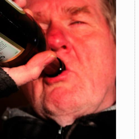
TEAM
AZIONE
COMITATO SCIENTIFICO
AUTORI
CURATORI
FOTOGRAFI
PARTNER
C
EXTRA
CODICI
RUBRICHE
LIBRI
PROCEEDINGS
PUBBLICITÀ
CONTATTI
SOCIAL MEDIA