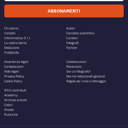
ABBONAMENTI
Chi siamo
Autori
Contatti
Comitato scientifico
Inforomatica S.r.l.
Curatori
La nostra storia
Fotografi
Redazione
Partner
Pubblicità
Avvertenze legali
Collaborazioni
Contestazioni
Recensioni
Note legali
Sei un fotografo?
Privacy Policy
Norme redazionali generali
Cookie Policy
Regole per invio e referaggio
RSS contributi
Academy
Archivio articoli
Codici
Riviste
Rubriche