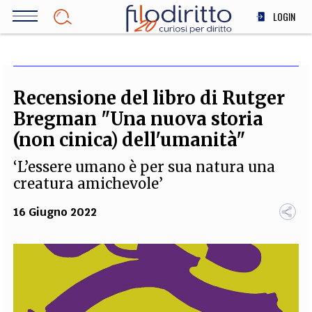
Salta
LOGIN
al
contenuto
DIRITTO
principale
ECONOMIA
SOCIETÀ
Recensione del libro di Rutger
MEDICINA
Bregman "Una nuova storia
SCIENZA
(non cinica) dell'umanità"
STORIA E FILOSOFIA
‘L’essere umano è per sua natura una
INNOVAZIONE
creatura amichevole’
ALTRO
16 Giugno 2022
TEAM
FILODIRITTO
REDAZIONE
COMITATO SCIENTIFICO
AUTORI
CURATORI
FOTOGRAFI
PARTNER
COLLABORA CON NOI