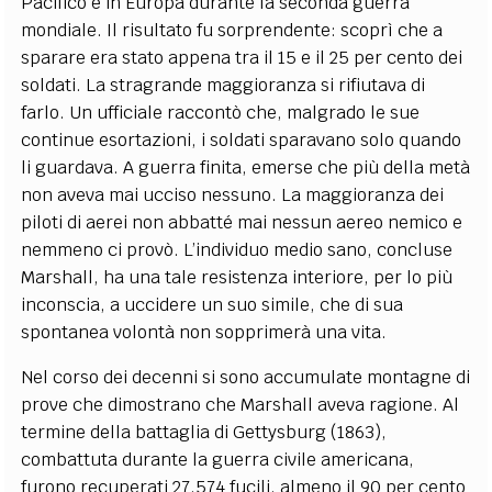
Pacifico e in Europa durante la seconda guerra
mondiale. Il risultato fu sorprendente: scoprì che a
sparare era stato appena tra il 15 e il 25 per cento dei
soldati. La stragrande maggioranza si rifiutava di
farlo. Un ufficiale raccontò che, malgrado le sue
continue esortazioni, i soldati sparavano solo quando
li guardava. A guerra finita, emerse che più della metà
non aveva mai ucciso nessuno. La maggioranza dei
piloti di aerei non abbatté mai nessun aereo nemico e
nemmeno ci provò. L’individuo medio sano, concluse
Marshall, ha una tale resistenza interiore, per lo più
inconscia, a uccidere un suo simile, che di sua
spontanea volontà non sopprimerà una vita.
Nel corso dei decenni si sono accumulate montagne di
prove che dimostrano che Marshall aveva ragione. Al
termine della battaglia di Gettysburg (1863),
combattuta durante la guerra civile americana,
furono recuperati 27.574 fucili, almeno il 90 per cento