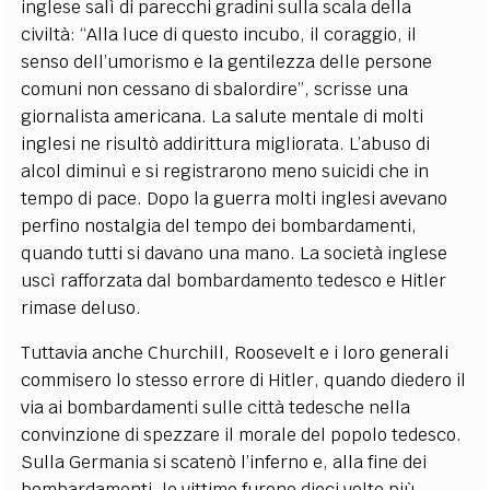
inglese salì di parecchi gradini sulla scala della
civiltà: “Alla luce di questo incubo, il coraggio, il
senso dell’umorismo e la gentilezza delle persone
comuni non cessano di sbalordire”, scrisse una
giornalista americana. La salute mentale di molti
inglesi ne risultò addirittura migliorata. L’abuso di
alcol diminuì e si registrarono meno suicidi che in
tempo di pace. Dopo la guerra molti inglesi avevano
perfino nostalgia del tempo dei bombardamenti,
quando tutti si davano una mano. La società inglese
uscì rafforzata dal bombardamento tedesco e Hitler
rimase deluso.
Tuttavia anche Churchill, Roosevelt e i loro generali
commisero lo stesso errore di Hitler, quando diedero il
via ai bombardamenti sulle città tedesche nella
convinzione di spezzare il morale del popolo tedesco.
Sulla Germania si scatenò l’inferno e, alla fine dei
bombardamenti, le vittime furono dieci volte più