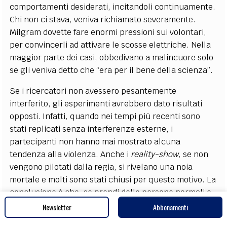
comportamenti desiderati, incitandoli continuamente.
Chi non ci stava, veniva richiamato severamente.
Milgram dovette fare enormi pressioni sui volontari,
per convincerli ad attivare le scosse elettriche. Nella
maggior parte dei casi, obbedivano a malincuore solo
se gli veniva detto che “era per il bene della scienza”.
Se i ricercatori non avessero pesantemente
interferito, gli esperimenti avrebbero dato risultati
opposti. Infatti, quando nei tempi più recenti sono
stati replicati senza interferenze esterne, i
partecipanti non hanno mai mostrato alcuna
tendenza alla violenza. Anche i
reality-show
, se non
vengono pilotati dalla regia, si rivelano una noia
mortale e molti sono stati chiusi per questo motivo. La
conclusione è che, se prendi delle persone normali e
le lasci in pace, non si ammazzano tra loro ma
Newsletter
Abbonamenti
convivono pacificamente, e non succede niente di