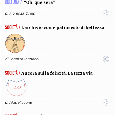
CULTURA /
“Oh, que será”
di
Fiorenza Cirillo
SOCIETÀ /
L’archivio come palinsesto di bellezza
di
Lorenza Iannacci
SOCIETÀ /
Ancora sulla felicità. La terza via
di
Aldo Piccone