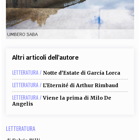
EXTRA
CODICI
RUBRICHE
LIBRI
PROCEEDINGS
PUBBLICITÀ
CONTATTI
UMBERO SABA
SOCIAL MEDIA
Altri articoli dell'autore
LETTERATURA /
Notte d’Estate di García Lorca
LETTERATURA /
L’Eternité di Arthur Rimbaud
LETTERATURA /
Viene la prima di Milo De
Angelis
LETTERATURA