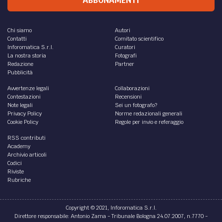
ABBONAMENTI
Chi siamo
Autori
Contatti
Comitato scientifico
Inforomatica S.r.l.
Curatori
La nostra storia
Fotografi
Redazione
Partner
Pubblicità
Avvertenze legali
Collaborazioni
Contestazioni
Recensioni
Note legali
Sei un fotografo?
Privacy Policy
Norme redazionali generali
Cookie Policy
Regole per invio e referaggio
RSS contributi
Academy
Archivio articoli
Codici
Riviste
Rubriche
Copyright © 2021, Inforomatica S.r.l.
Direttore responsabile: Antonio Zama - Tribunale Bologna 24.07.2007, n.7770 -