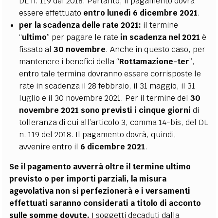
DL n. 119 del 2018. Pertanto, il pagamento dovrà
essere effettuato
entro lunedì 6 dicembre 2021
.
per la scadenza delle rate 2021:
il termine
“
ultimo
” per pagare le rate
in scadenza nel 2021
è
fissato al
30 novembre
. Anche in questo caso, per
mantenere i benefici della “
Rottamazione-ter
”,
entro tale termine dovranno essere corrisposte le
rate in scadenza il 28 febbraio, il 31 maggio, il 31
luglio e il 30 novembre 2021. Per il termine del
30
novembre 2021 sono previsti i cinque giorni
di
tolleranza di cui all’articolo 3, comma 14-bis, del DL
n. 119 del 2018. Il pagamento dovrà, quindi,
avvenire entro il
6 dicembre 2021
.
Se il pagamento avverrà oltre il termine ultimo
previsto o per importi parziali, la misura
agevolativa non si perfezionerà e i versamenti
effettuati saranno considerati a titolo di acconto
sulle somme dovute.
I soggetti decaduti dalla