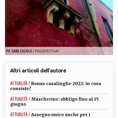
EXTRA
CODICI
RUBRICHE
LIBRI
PROCEEDINGS
PUBBLICITÀ
CONTATTI
SOCIAL MEDIA
PH. SARA CALIOLO
/
PROSPETTIVA
Altri articoli dell'autore
ATTUALITÀ /
Bonus casalinghe 2022: in cosa
consiste?
ATTUALITÀ /
Mascherine: obbligo fino al 15
giugno
ATTUALITÀ /
Assegno unico anche per i