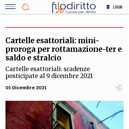
Salta
LOGIN
al
contenuto
DIRITTO
principale
ECONOMIA
SOCIETÀ
Cartelle esattoriali: mini-
MEDICINA
proroga per rottamazione-ter e
SCIENZA
saldo e stralcio
STORIA E FILOSOFIA
Cartelle esattoriali: scadenze
INNOVAZIONE
posticipate al 9 dicembre 2021
ALTRO
01 Dicembre 2021
TEAM
FILODIRITTO
REDAZIONE
COMITATO SCIENTIFICO
AUTORI
CURATORI
FOTOGRAFI
PARTNER
COLLABORA CON NOI