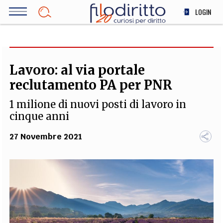
Salta
LOGIN
al
contenuto
DIRITTO
principale
ECONOMIA
SOCIETÀ
Lavoro: al via portale
MEDICINA
reclutamento PA per PNR
SCIENZA
1 milione di nuovi posti di lavoro in
STORIA E FILOSOFIA
cinque anni
INNOVAZIONE
27 Novembre 2021
ALTRO
TEAM
FILODIRITTO
REDAZIONE
COMITATO SCIENTIFICO
AUTORI
CURATORI
FOTOGRAFI
PARTNER
COLLABORA CON NOI