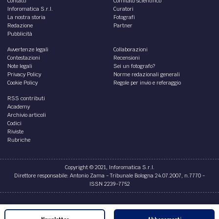
Contatti
Comitato scientifico
Inforomatica S.r.l.
Curatori
La nostra storia
Fotografi
Redazione
Partner
Pubblicità
Avvertenze legali
Collaborazioni
Contestazioni
Recensioni
Note legali
Sei un fotografo?
Privacy Policy
Norme redazionali generali
Cookie Policy
Regole per invio e referaggio
RSS contributi
Academy
Archivio articoli
Codici
Riviste
Rubriche
Copyright © 2021, Inforomatica S.r.l.
Direttore responsabile: Antonio Zama - Tribunale Bologna 24.07.2007, n.7770 -
ISSN 2239-7752
Credits