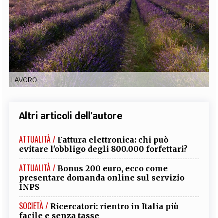
EXTRA
CODICI
RUBRICHE
LIBRI
PROCEEDINGS
PUBBLICITÀ
CONTATTI
SOCIAL MEDIA
LAVORO
Altri articoli dell'autore
ATTUALITÀ /
Fattura elettronica: chi può
evitare l'obbligo degli 800.000 forfettari?
ATTUALITÀ /
Bonus 200 euro, ecco come
presentare domanda online sul servizio
INPS
SOCIETÀ /
Ricercatori: rientro in Italia più
facile e senza tasse