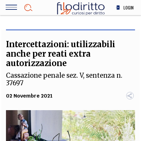
Salta
LOGIN
al
contenuto
DIRITTO
principale
ECONOMIA
SOCIETÀ
Intercettazioni: utilizzabili
MEDICINA
anche per reati extra
SCIENZA
autorizzazione
STORIA E FILOSOFIA
Cassazione penale sez. V, sentenza n.
INNOVAZIONE
37697
ALTRO
02 Novembre 2021
TEAM
FILODIRITTO
REDAZIONE
COMITATO SCIENTIFICO
AUTORI
CURATORI
FOTOGRAFI
PARTNER
COLLABORA CON NOI