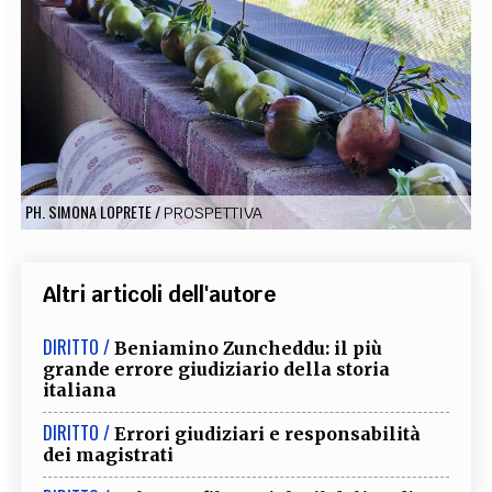
EXTRA
CODICI
RUBRICHE
LIBRI
PROCEEDINGS
PUBBLICITÀ
CONTATTI
SOCIAL MEDIA
PH. SIMONA LOPRETE
/
PROSPETTIVA
Altri articoli dell'autore
DIRITTO /
Beniamino Zuncheddu: il più
grande errore giudiziario della storia
italiana
DIRITTO /
Errori giudiziari e responsabilità
dei magistrati