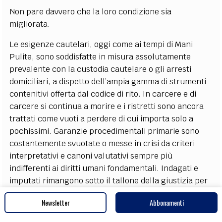
Non pare davvero che la loro condizione sia
migliorata.
Le esigenze cautelari, oggi come ai tempi di Mani
Pulite, sono soddisfatte in misura assolutamente
prevalente con la custodia cautelare o gli arresti
domiciliari, a dispetto dell’ampia gamma di strumenti
contenitivi offerta dal codice di rito. In carcere e di
carcere si continua a morire e i ristretti sono ancora
trattati come vuoti a perdere di cui importa solo a
pochissimi. Garanzie procedimentali primarie sono
costantemente svuotate o messe in crisi da criteri
interpretativi e canoni valutativi sempre più
indifferenti ai diritti umani fondamentali. Indagati e
imputati rimangono sotto il tallone della giustizia per
anni e anni e nel frattempo assistono impotenti allo
Newsletter
Abbonamenti
sfacelo delle loro vite, subendo danni che niente e
nessuno potrà mai risarcire.