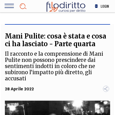
Salta
LOGIN
al
contenuto
DIRITTO
principale
ECONOMIA
SOCIETÀ
Mani Pulite: cosa è stata e cosa
MEDICINA
ci ha lasciato - Parte quarta
SCIENZA
Il racconto e la comprensione di Mani
STORIA E FILOSOFIA
Pulite non possono prescindere dai
INNOVAZIONE
sentimenti indotti in coloro che ne
ALTRO
subirono l’impatto più diretto, gli
accusati
28 Aprile 2022
TEAM
FILODIRITTO
REDAZIONE
COMITATO SCIENTIFICO
AUTORI
CURATORI
FOTOGRAFI
PARTNER
COLLABORA CON NOI