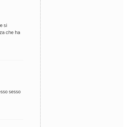
e si
nza che ha
esso sesso