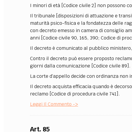
I minori di età [Codice civile 2] non possono c
FILODIRITTO
RED
Il tribunale [disposizioni di attuazione e trans
maturità psico-fisica e la fondatezza delle ragi
con decreto emesso in camera di consiglio amm
anni [Codice civile 90, 165, 390; Codice di proc
Il decreto è comunicato al pubblico ministero, a
Contro il decreto può essere proposto reclamo,
giorni dalla comunicazione [Codice civile 89].
La corte d’appello decide con ordinanza non 
Il decreto acquista efficacia quando è decors
reclamo [Codice di procedura civile 741].
Leggi Il Commento ->
Art. 85