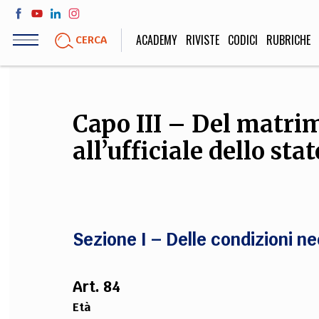
Salta
al
ACADEMY
RIVISTE
CODICI
RUBRICHE
CERCA
contenuto
principale
LIFE STYLE
SOCIETÀ
Capo III – Del matri
Sport, Cucina, Viaggi,
Politica, Attua
all’ufficiale dello stat
Moda
Educazione, Lavor
STORIA E FILO
Sezione I – Delle condizioni 
Scienze stori
umanistiche, Re
Art. 84
Età