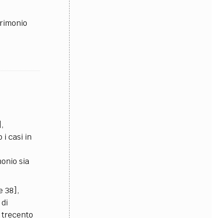
trimonio
],
 i casi in
monio sia
e 38],
 di
i trecento