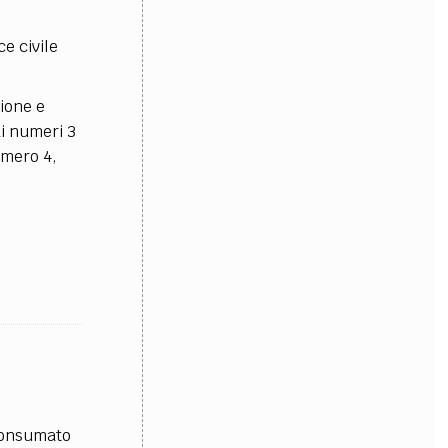
ce civile
zione e
ai numeri 3
umero 4,
 consumato