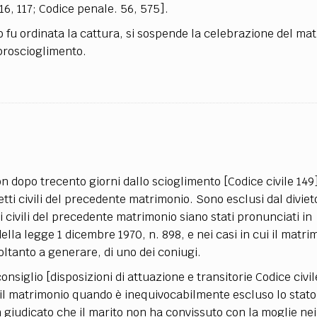
116, 117; Codice penale. 56, 575].
o fu ordinata la cattura, si sospende la celebrazione del ma
proscioglimento.
 dopo trecento giorni dallo scioglimento [Codice civile 149
tti civili del precedente matrimonio. Sono esclusi dal divieto
ti civili del precedente matrimonio siano stati pronunciati in
della legge 1 dicembre 1970, n. 898, e nei casi in cui il matri
ltanto a generare, di uno dei coniugi.
nsiglio [disposizioni di attuazione e transitorie Codice civil
 il matrimonio quando è inequivocabilmente escluso lo stato
 giudicato che il marito non ha convissuto con la moglie ne