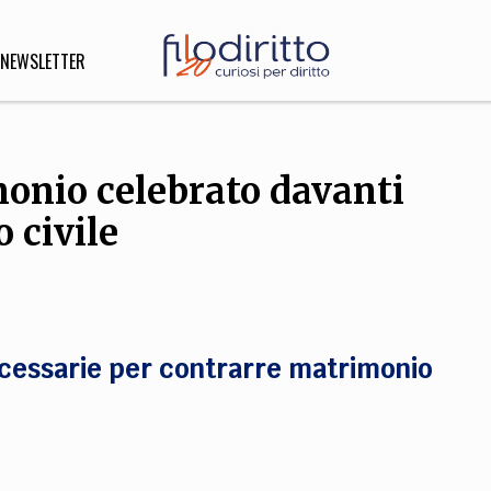
NEWSLETTER
monio celebrato davanti
DIRITTO
lità,
o civile
o, Esteri
SOFIA
INNOVAZIONE
necessarie per contrarre matrimonio
che,
Scienze informatiche,
Arte,
ligione
Architettura, Ingegneria