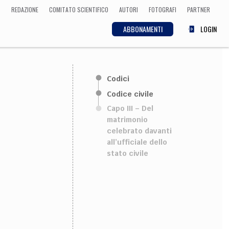
REDAZIONE
COMITATO SCIENTIFICO
AUTORI
FOTOGRAFI
PARTNER
ABBONAMENTI
LOGIN
SCIENZA
Codici
ECONOMIA
Matematica, Fisica,
Codice civile
Biologia, Cifrematica,
Capo III – Del
Medicina
matrimonio
celebrato davanti
all’ufficiale dello
stato civile
CULTURA
 Cinema, Musica,
Letteratura