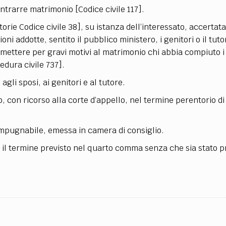
TEAM
ontrarre matrimonio [Codice civile 117].
AZIONE
COMITATO SCIENTIFICO
AUTORI
CURATORI
FOTOGRAFI
PARTNER
C
itorie Codice civile 38], su istanza dell’interessato, accertata
oni addotte, sentito il pubblico ministero, i genitori o il tut
EXTRA
ettere per gravi motivi al matrimonio chi abbia compiuto i 
edura civile 737].
CODICI
RUBRICHE
LIBRI
PROCEEDINGS
PUBBLICITÀ
CONTATTI
gli sposi, ai genitori e al tutore.
SOCIAL MEDIA
 con ricorso alla corte d’appello, nel termine perentorio di 
impugnabile, emessa in camera di consiglio.
o il termine previsto nel quarto comma senza che sia stato 