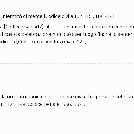
nfermità di mente [Codice civile 102, 116 , 119, 414].
a [Codice civile 417], il pubblico ministero può richiedere ch
al caso la celebrazione non può aver luogo finché la sente
udicato [Codice di procedura civile 324].
da un matrimonio o da un’unione civile tra persone dello st
117, 124, 149; Codice penale. 556, 562].