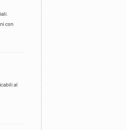
ali.
ani con
cabili al