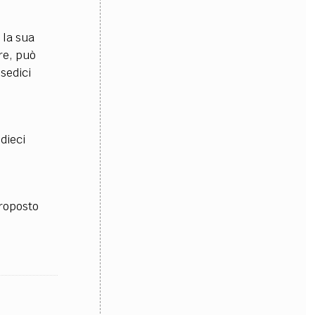
OLLABORA CON NOI
 la sua
ore, può
sedici
dieci
proposto