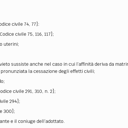
ice civile 74, 77]:
Codice civile 75, 116, 117];
o uterini;
l divieto sussiste anche nel caso in cui l’affinità deriva da matr
 pronunziata la cessazione degli effetti civili;
do;
odice civile 291, 310, n. 2];
ivile 294];
le 300];
tante e il coniuge dell’adottato.