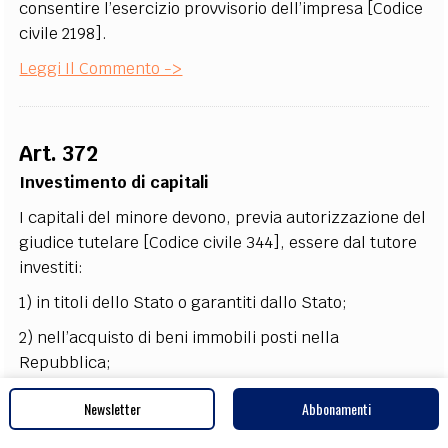
consentire l’esercizio provvisorio dell’impresa [Codice
civile 2198].
Leggi Il Commento ->
Art. 372
Investimento di capitali
I capitali del minore devono, previa autorizzazione del
giudice tutelare [Codice civile 344], essere dal tutore
investiti:
1) in titoli dello Stato o garantiti dallo Stato;
2) nell’acquisto di beni immobili posti nella
Repubblica;
3) in mutui garantiti da idonea ipoteca sopra beni
Newsletter
Abbonamenti
posti nella Repubblica, o in obbligazioni emesse da
pubblici istituti autorizzati a esercitare il credito