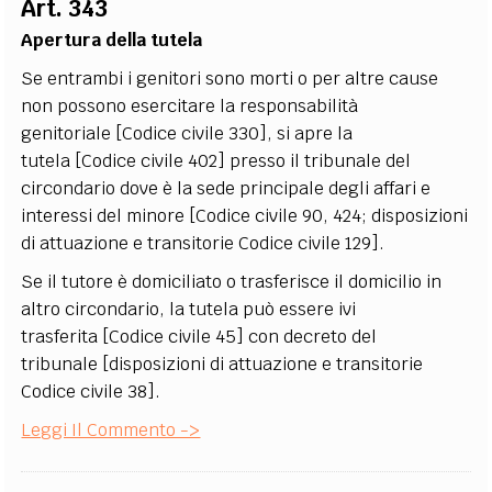
Art. 343
EXTRA
Apertura della tutela
CODICI
RUBRICHE
LIBRI
PROCEEDINGS
PUBBLICITÀ
CONTATTI
Se entrambi i genitori sono morti o per altre cause
non possono esercitare la responsabilità
SOCIAL MEDIA
genitoriale [Codice civile 330], si apre la
tutela [Codice civile 402] presso il tribunale del
circondario dove è la sede principale degli affari e
interessi del minore [Codice civile 90, 424; disposizioni
di attuazione e transitorie Codice civile 129].
Se il tutore è domiciliato o trasferisce il domicilio in
altro circondario, la tutela può essere ivi
trasferita [Codice civile 45] con decreto del
tribunale [disposizioni di attuazione e transitorie
Codice civile 38].
Leggi Il Commento ->