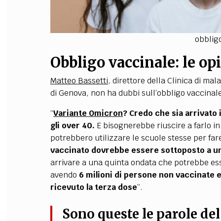
obblig
Obbligo vaccinale: le op
Matteo Bassetti
,
direttore della Clinica
di mala
di Genova, non ha dubbi sull’obbligo vaccinal
“
Variante Omicron
? Credo che sia arrivato 
gli over 40.
E bisognerebbe riuscire a farlo in
potrebbero utilizzare le scuole stesse per far
vaccinato dovrebbe essere sottoposto a u
arrivare a una quinta ondata che potrebbe es
avendo
6 milioni di persone non vaccinate 
ricevuto la terza dose
”.
Sono queste le parole de