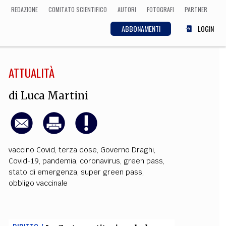
REDAZIONE
COMITATO SCIENTIFICO
AUTORI
FOTOGRAFI
PARTNER
ABBONAMENTI
LOGIN
ATTUALITÀ
SCIENZA
ECONOMIA
Matematica, Fisica,
di
Luca Martini
Biologia, Cifrematica,
Medicina
vaccino Covid
,
terza dose
,
Governo Draghi
,
CULTURA
Covid-19
,
pandemia
,
coronavirus
,
green pass
,
stato di emergenza
,
super green pass
,
 Cinema, Musica,
Letteratura
obbligo vaccinale