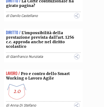
DIRITTO /
La Corte costituzionale ha
girato pagina?
OLLABORA CON NOI
di
Danilo Castellano
DIRITTO /
L’impossibilità della
prestazione prevista dall’art. 1256
c.c. approda anche nel diritto
scolastico
di
Gianfranco Nunziata
LAVORO /
Pro e contro dello Smart
Working o Lavoro Agile
di
Anna Di Stefano