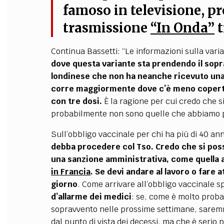
famoso in televisione, pr
trasmissione
“In Onda”
t
Continua Bassetti: “Le informazioni sulla var
dove questa variante sta prendendo il sop
londinese che non ha neanche ricevuto una
corre maggiormente dove c’è meno copert
con tre dosi.
È la ragione per cui credo che s
probabilmente non sono quelle che abbiamo pr
Sull’obbligo vaccinale per chi ha più di 40 ann
debba procedere col Tso.
Credo che si poss
una
sanzione amministrativa
, come quella 
in
Francia
.
Se devi andare al lavoro o fare a
giorno
. Come arrivare all’obbligo vaccinale sp
d’allarme dei medici
: se, come è molto proba
sopravvento nelle prossime settimane, saremm
dal punto di vista dei decessi, ma che è serio p