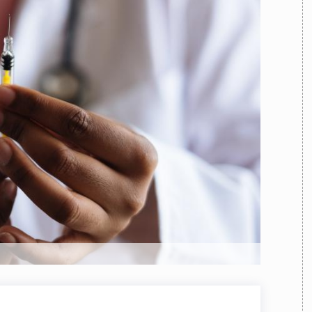
TEAM
AZIONE
COMITATO SCIENTIFICO
AUTORI
CURATORI
FOTOGRAFI
PARTNER
C
EXTRA
CODICI
RUBRICHE
LIBRI
PROCEEDINGS
PUBBLICITÀ
CONTATTI
SOCIAL MEDIA