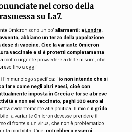
onunciate nel corso della
rasmessa su La7.
iante Omicron sono un po’
allarmanti
:
a
Londra
,
ravvento, abbiamo
un terzo della popolazione
 dose di vaccino.
Cioè la
variante Omicron
ura vaccinale e
si è protetti completamente
ia molto urgente provvedere a delle misure, che
eso fino a oggi”.
i l’immunologo specifica: “
Io non intendo che si
a fare come negli altri Paesi, cioè con
attualmente imposta in
Grecia
e forse a breve
ttività e non sei vaccinato, paghi 100 euro al
etta evidentemente alla politica. Il mio è il
grido
bile la variante Omicron dovesse prendere il
o di fronte a un virus, che non è problematico
er la morbilità. Cioè,
potrebbero esserci