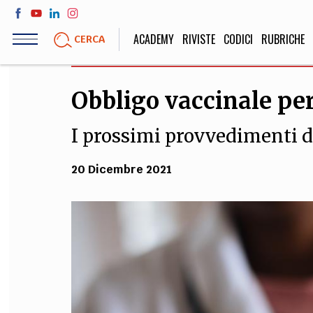
Salta
al
ACADEMY
RIVISTE
CODICI
RUBRICHE
CERCA
contenuto
principale
Obbligo vaccinale per 
LIFE STYLE
SOCIETÀ
I prossimi provvedimenti 
Sport, Cucina, Viaggi,
Politica, Attua
Moda
Educazione, Lavor
20 Dicembre 2021
STORIA E FILO
Scienze stori
umanistiche, Re