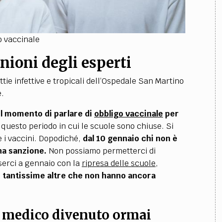
o vaccinale
inioni degli esperti
ttie infettive e tropicali dell’Ospedale San Martino
e.
il momento di parlare di
obbligo vaccinale
per
 questo periodo in cui le scuole sono chiuse. Si
e i vaccini. Dopodiché
,
dal 10 gennaio chi non è
na sanzione
.
Non possiamo permetterci di
serci a gennaio con la
ripresa delle scuole
,
e tantissime altre che non hanno ancora
l medico divenuto ormai