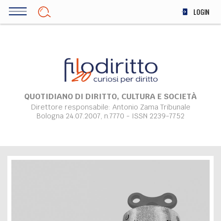
Salta
LOGIN
al
contenuto
DIRITTO
principale
ECONOMIA
SOCIETÀ
MEDICINA
SCIENZA
QUOTIDIANO DI DIRITTO, CULTURA E SOCIETÀ
Direttore responsabile: Antonio Zama Tribunale
STORIA E FILOSOFIA
Bologna 24.07.2007, n.7770 - ISSN 2239-7752
INNOVAZIONE
ALTRO
TEAM
FILODIRITTO
REDAZIONE
COMITATO SCIENTIFICO
AUTORI
CURATORI
FOTOGRAFI
PARTNER
COLLABORA CON NOI