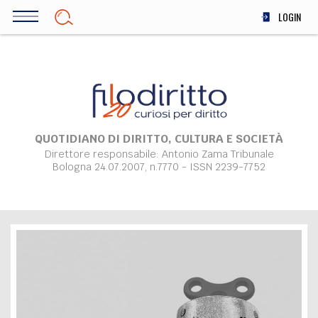
Salta
LOGIN
al
contenuto
DIRITTO
principale
ECONOMIA
SOCIETÀ
MEDICINA
SCIENZA
QUOTIDIANO DI DIRITTO, CULTURA E SOCIETÀ
Direttore responsabile: Antonio Zama Tribunale
STORIA E FILOSOFIA
Bologna 24.07.2007, n.7770 - ISSN 2239-7752
INNOVAZIONE
ALTRO
TEAM
FILODIRITTO
REDAZIONE
COMITATO SCIENTIFICO
AUTORI
CURATORI
FOTOGRAFI
PARTNER
COLLABORA CON NOI