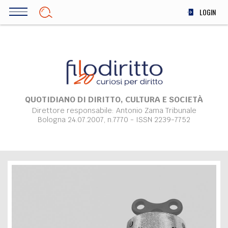
Salta
LOGIN
al
contenuto
DIRITTO
principale
ECONOMIA
SOCIETÀ
MEDICINA
SCIENZA
QUOTIDIANO DI DIRITTO, CULTURA E SOCIETÀ
Direttore responsabile: Antonio Zama Tribunale
STORIA E FILOSOFIA
Bologna 24.07.2007, n.7770 - ISSN 2239-7752
INNOVAZIONE
ALTRO
TEAM
FILODIRITTO
REDAZIONE
COMITATO SCIENTIFICO
AUTORI
CURATORI
FOTOGRAFI
PARTNER
COLLABORA CON NOI