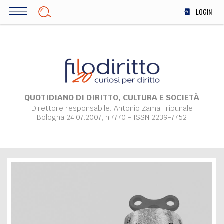
Salta
LOGIN
al
contenuto
DIRITTO
principale
ECONOMIA
SOCIETÀ
MEDICINA
SCIENZA
QUOTIDIANO DI DIRITTO, CULTURA E SOCIETÀ
Direttore responsabile: Antonio Zama Tribunale
STORIA E FILOSOFIA
Bologna 24.07.2007, n.7770 - ISSN 2239-7752
INNOVAZIONE
ALTRO
TEAM
FILODIRITTO
REDAZIONE
COMITATO SCIENTIFICO
AUTORI
CURATORI
FOTOGRAFI
PARTNER
COLLABORA CON NOI