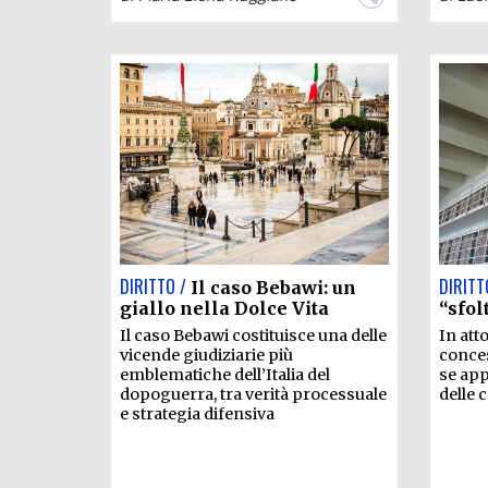
DIRITTO /
DIRITT
Il caso Bebawi: un
giallo nella Dolce Vita
“sfol
Il caso Bebawi costituisce una delle
In att
vicende giudiziarie più
conces
emblematiche dell’Italia del
se app
dopoguerra, tra verità processuale
delle 
e strategia difensiva