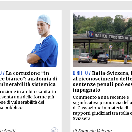
O /
DIRITTO /
La corruzione “in
Italia-Svizzera, 
e bianco”: anatomia di
al riconoscimento dell
ulnerabilità sistemica
sentenze penali può es
impugnato
ruzione in ambito sanitario
senta una delle forme più
Commento a una recente e
se di vulnerabilità del
significativa pronuncia dell
a pubblico
di Cassazione in materia di
rapporti giudiziari tra Italia 
Svizzera
o Scotti
di
Samuele Valente