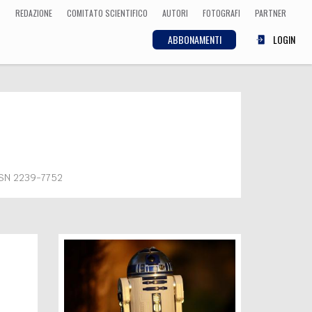
REDAZIONE
COMITATO SCIENTIFICO
AUTORI
FOTOGRAFI
PARTNER
ABBONAMENTI
LOGIN
SCIENZA
ECONOMIA
Matematica, Fisica,
Biologia, Cifrematica,
Medicina
SSN 2239-7752
CULTURA
 Cinema, Musica,
Letteratura
e