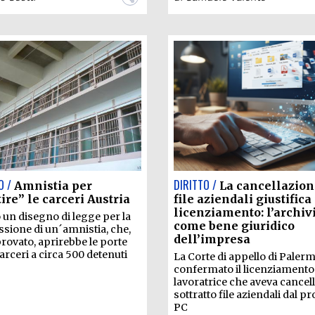
O /
DIRITTO /
Amnistia per
La cancellazion
tire” le carceri Austria
file aziendali giustifica 
licenziamento: l’archiv
o un disegno di legge per la
come bene giuridico
sione di un´amnistia, che,
dell’impresa
rovato, aprirebbe le porte
carceri a circa 500 detenuti
La Corte di appello di Paler
confermato il licenziamento
lavoratrice che aveva cancell
sottratto file aziendali dal p
PC