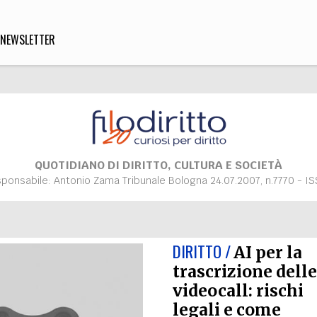
NEWSLETTER
DIRITTO
lità,
o, Esteri
QUOTIDIANO DI DIRITTO, CULTURA E SOCIETÀ
sponsabile: Antonio Zama Tribunale Bologna 24.07.2007, n.7770 - I
SOFIA
INNOVAZIONE
che,
Scienze informatiche,
Arte,
DIRITTO /
AI per la
ligione
Architettura, Ingegneria
trascrizione dell
videocall: rischi
legali e come