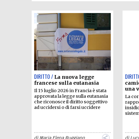
DIRITTO /
DIRITT
La nuova legge
francese sulla eutanasia
camic
una v
Il 15 luglio 2026 in Francia è stata
approvata la legge sulla eutanasia
La cor
che riconosce il diritto soggettivo
rappre
ad uccidersi o di farsi uccidere
insidio
sistem
di
Maria Elena Ruggiano
di
Luci