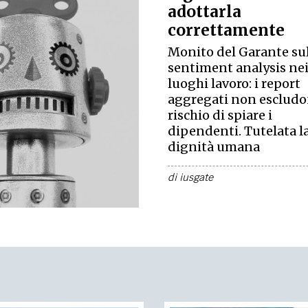
TEAM
adottarla
AZIONE
COMITATO SCIENTIFICO
AUTORI
CURATORI
FOTOGRAFI
PARTNER
C
correttamente
Monito del Garante su
EXTRA
sentiment analysis ne
luoghi lavoro: i report
CODICI
RUBRICHE
LIBRI
PROCEEDINGS
PUBBLICITÀ
CONTATTI
aggregati non escludo
rischio di spiare i
SOCIAL MEDIA
dipendenti. Tutelata l
dignità umana
di
iusgate