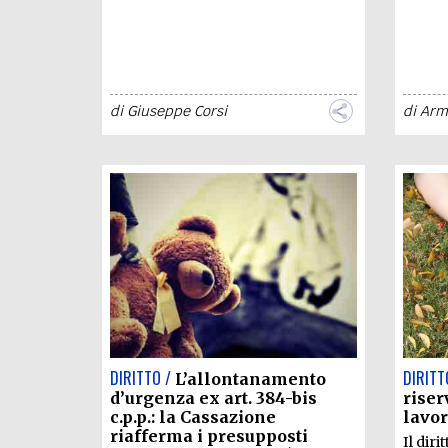
di
Giuseppe Corsi
di
Arm
DIRITTO /
DIRITT
L’allontanamento
d’urgenza ex art. 384-bis
riser
c.p.p.: la Cassazione
lavo
riafferma i presupposti
Il diri