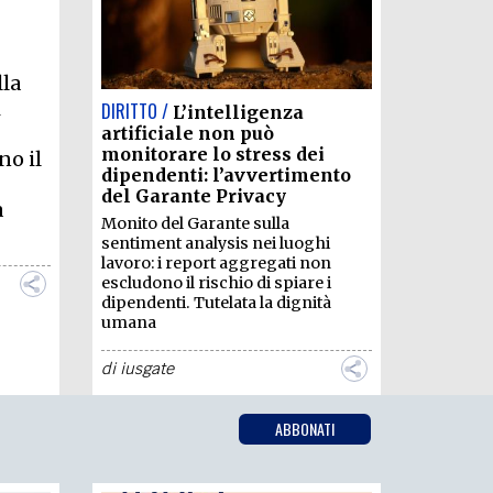
OLLABORA CON NOI
lla
i
DIRITTO /
L’intelligenza
artificiale non può
monitorare lo stress dei
no il
dipendenti: l’avvertimento
del Garante Privacy
a
Monito del Garante sulla
sentiment analysis nei luoghi
lavoro: i report aggregati non
escludono il rischio di spiare i
dipendenti. Tutelata la dignità
umana
di
iusgate
ABBONATI