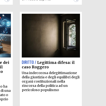
DIRITTO /
e dei
Legittima difesa: il
il
caso Roggero
io
Una indecorosa delegittimazione
della giustizia e degli equilibri degli
organi costituzionali nella
rincorsa della politica ad un
mo ha
pericoloso populismo
 di una
ato o
roprio