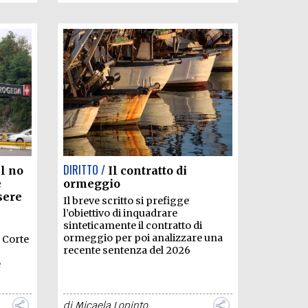
DIRITTO /
il no
Il contratto di
e
ormeggio
sere
Il breve scritto si prefigge
l’obiettivo di inquadrare
sinteticamente il contratto di
ormeggio per poi analizzare una
a Corte
recente sentenza del 2026
e
di
Micaela Lopinto