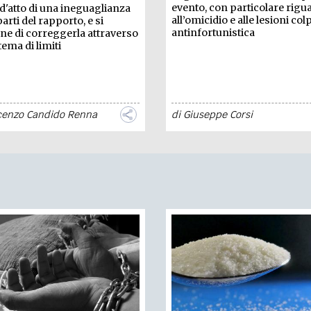
evento, con particolare rigu
d'atto di una ineguaglianza
all’omicidio e alle lesioni col
parti del rapporto, e si
antinfortunistica
e di correggerla attraverso
tema di limiti
cenzo Candido Renna
di
Giuseppe Corsi